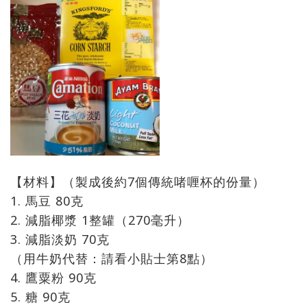
【材料】（製成後約7個傳統啫喱杯的份量）
1. 馬豆 80克
2. 減脂椰漿 1整罐（270毫升）
3. 減脂淡奶 70克
（用牛奶代替：請看小貼士第8點）
4. 鷹粟粉 90克
5. 糖 90克