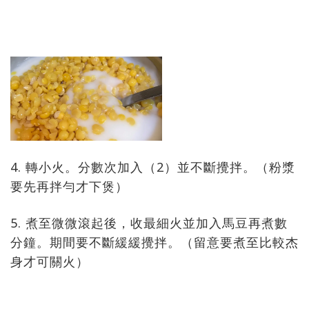
4. 轉小火。分數次加入（2）並不斷攪拌。（粉漿
要先再拌勻才下煲）
5. 煮至微微滾起後，收最細火並加入馬豆再煮數
分鐘。期間要不斷緩緩攪拌。（留意要煮至比較杰
身才可關火）