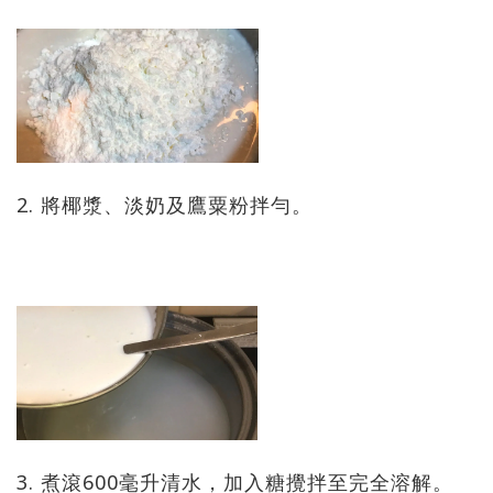
2. 將椰漿、淡奶及鷹粟粉拌勻。
3. 煮滾600毫升清水，加入糖攪拌至完全溶解。