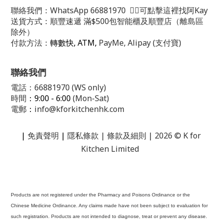
聯絡我們：
WhatsApp
66881970
👈🏻可點擊這裡找阿Kay
送貨方式：順豐速遞 滿$500包智能櫃及順豐店（離島區
除外）
付款方法：
轉數快, ATM,
PayMe, Alipay (支付寶)
聯絡我們
電話：66881970 (WS only)
時間
：9:00 - 6:00
(Mon-Sat)
電郵
：
info@kforkitchenhk.com
|
免責聲明
|
隱私條款
| 條款及細則 | 2026 © K for
Kitchen Limited
Products are not registered under the Pharmacy and Poisons Ordinance or the
Chinese Medicine Ordinance. Any claims made have not been subject to evaluation for
such registration. Products are not intended to diagnose, treat or prevent any disease.