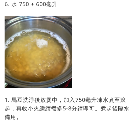
6. 水 750 + 600毫升
1. 馬豆洗淨後放煲中，加入750毫升凍水煮至滾
起，再收小火繼續煮多5-8分鐘即可。煮起後隔水
備用。