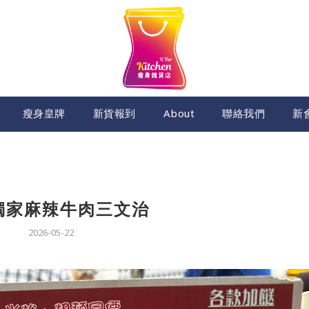
瘦身皇牌
新貨報到
About
聯絡我們
新
獨家麻辣牛肉三文治
2026-05-22