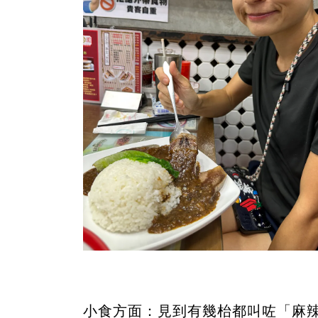
小食方面：見到有幾枱都叫咗「麻辣