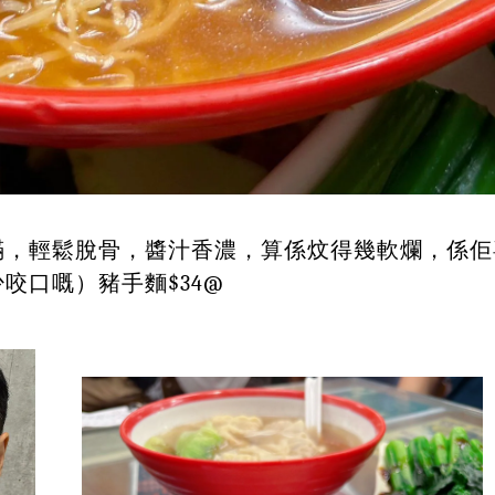
滿，輕鬆脫骨，醬汁香濃，算係炆得幾軟爛，係佢
咬口嘅）豬手麵$34@