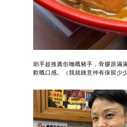
助手超推薦佢哋嘅豬手，骨膠原滿
歡嘅口感。（我就鍾意仲有保留少少