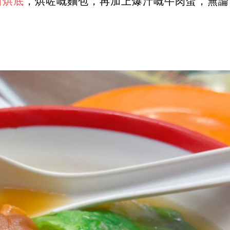
叫烘底
，烘咗嘅麵包，再加上爆汁嘅牛肉蛋，無論
。