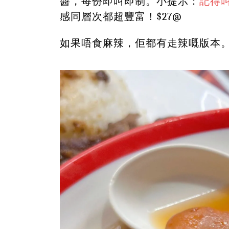
醬，每份即叫即制。小提示：
記得
感同層次都超豐富！$27@
如果唔食麻辣，佢都有走辣嘅版本