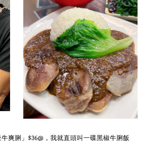
牛爽脷」$36@，我就直頭叫一碟黑椒牛脷飯