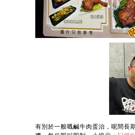
有別於一般嘅鹹牛肉蛋治，呢間長