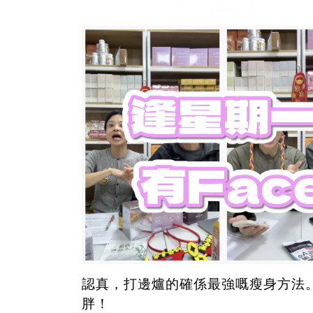
認真，打邊爐的確係最強嘅瘦身方法
胖！