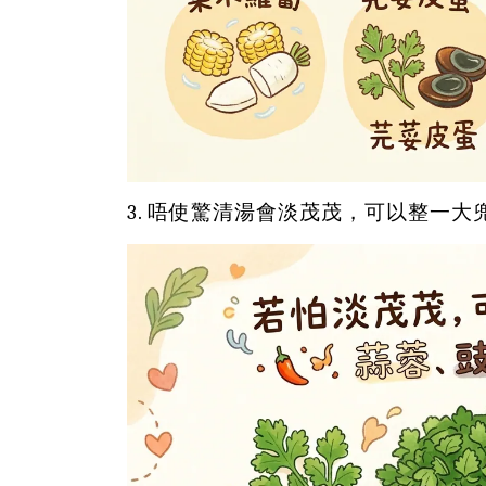
3. 唔使驚清湯會淡茂茂，可以整一