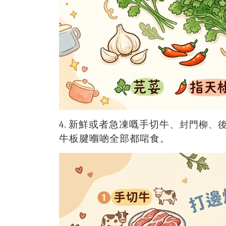
封門柳、後腿
4. 新鮮或者急凍嘅手切牛、
牛板腱嗰啲全部都啱食。