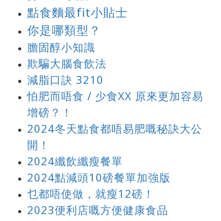
點食麵最fit小貼士
你是哪類型？
膽固醇小知識
欺騙大腦食飲法
減脂口訣 3210
怕肥而唔食 / 少食XX 原來更加容易
增磅？！
2024冬天點食都唔易肥嘅秘訣大公
開！
2024纖飲纖瘦餐單
2024點減頭10磅餐單加強版
乜都唔使做，就瘦12磅！
2023便利店嘅方便健康食品