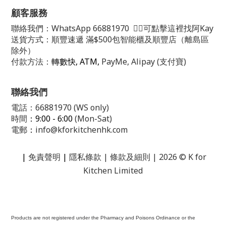
顧客服務
聯絡我們：
WhatsApp
66881970
👈🏻可點擊這裡找阿Kay
送貨方式：順豐速遞 滿$500包智能櫃及順豐店（離島區
除外）
付款方法：
轉數快, ATM,
PayMe, Alipay (支付寶)
聯絡我們
電話：66881970 (WS only)
時間
：9:00 - 6:00
(Mon-Sat)
電郵
：
info@kforkitchenhk.com
|
免責聲明
|
隱私條款
| 條款及細則 | 2026 © K for
Kitchen Limited
Products are not registered under the Pharmacy and Poisons Ordinance or the