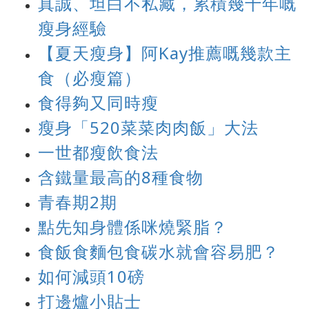
真誠、坦白不私藏，累積幾十年嘅
瘦身經驗
【夏天瘦身】阿Kay推薦嘅幾款主
食（必瘦篇）
食得夠又同時瘦
瘦身「520菜菜肉肉飯」大法
一世都瘦飲食法
含鐵量最高的8種食物
青春期2期
點先知身體係咪燒緊脂？
食飯食麵包食碳水就會容易肥？
如何減頭10磅
打邊爐小貼士