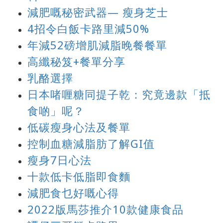
減肥嘅秘密武器— 瘦身芝士
4招令白飯卡路里減50%
年減52磅增肌減脂晚餐餐單
高纖秘笈+餐單分享
乳酪選擇
日本啫喱糖同提子乾：究竟邊款「抵
食啲」呢？
低碳瘦身心法及餐單
控制血糖減脂肪了解GI值
瘦身7日心法
十款低卡低脂即食麵
減肥食乜好嘅心得
2022版馬莎推介10款健康食品