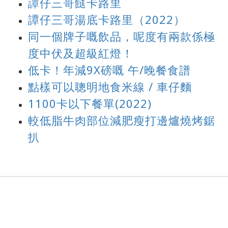
譚仔三哥餸卡路里
譚仔三哥湯底卡路里（2022）
同一個牌子嘅飲品，呢度有兩款係極
度中伏及超級紅燈！
低卡！年減9X磅嘅 午/晚餐食譜
點樣可以聰明地食米線 / 車仔麵
1100卡以下餐單(2022)
較低脂牛肉部位減肥瘦打邊爐燒烤鋸
扒