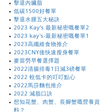
擊退內臟脂
低碳1500好餐單
擊退水腫五大秘訣
2023 Kay’s 最新秘密嘅餐單2
2023 kay's-最新秘密嘅餐單1
2023高纖維食物推介
2023CNY後快速瘦身餐單
麥當勞早餐選擇題
2022清腸排毒1日減3磅餐單
2022 較低卡的叮叮點心
2022馬莎麵包推介
2022 減脂口訣
想知花蟹、肉蟹、長腳蟹嘅營養資
料？