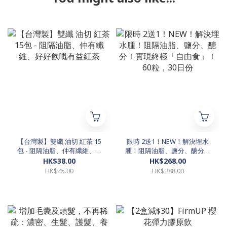
【台灣製】雙纖 油切 紅茶 15
限時 2送1！NEW！解決埋水
包 - 阻隔油脂、仲有纖維、好
腫！阻隔油脂、鹽分、醣分！
好飲嘅有益紅茶
實現終極「自由食」！60粒，
HK$38.00
HK$268.00
30日份
HK$45.00
HK$288.00