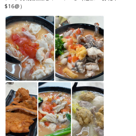
$16@）