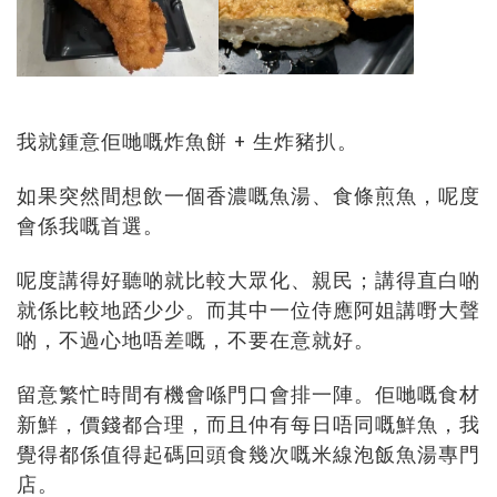
我就鍾意佢哋嘅炸魚餅 + 生炸豬扒。
如果突然間想飲一個香濃嘅魚湯、食條煎魚，呢度
會係我嘅首選。
呢度講得好聽啲就比較大眾化、親民；講得直白啲
就係比較地踎少少。而其中一位侍應阿姐講嘢大聲
啲，不過心地唔差嘅，不要在意就好。
留意繁忙時間有機會喺門口會排一陣。佢哋嘅食材
新鮮，價錢都合理，而且仲有每日唔同嘅鮮魚，我
覺得都係值得起碼回頭食幾次嘅米線泡飯魚湯專門
店。