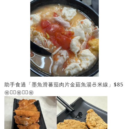
助手食過「墨魚滑蕃茄肉片金菇魚湯🍜米線」$85
㊙️👍🏻㊙️👍🏻㊙️