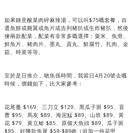
如果鍾意酸菜肉碎麻辣湯，可以叫$75嘅套餐，自
選魚餅或雞翼或魚片或吉列豬扒或生炸豬扒，然後
揀兩款配菜，配菜有非常多嘅選擇：粟米、魚滑、
鮮魚片、豬肉片、墨丸、貢丸、鮮腐竹、扎肉、金
菇、時菜等等。
至於是日推介，啲魚係時間，我當日4月20號去嘅
時候，價錢如下，比大家參考：
花尾躉 $169、三刀立 $129、黑瓜子斑 $95、盲
曹 $95、馬友 $89、海泥鯭 $89、山班 $89、黃
花 $79、黃立䱽 $85、原個大魚頭 $89、瓜子斑
$95、好幾款魚尾 $59-$89@（追加一份花甲