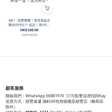
4送1 - 想肥都難！食其他益生
菌但冇FEEL?? 必試！第5代！
一條蘊含三大瘦身要素：益生
HK$168.00
菌、益生元、罕見後生元！
HK$188.00
$168@ （4盒 $628）-- *而家
限時買四盒再送一盒！送完即
止*
顧客服務
聯絡我們：
WhatsApp
66881970
👈🏻可點擊這裡找阿Kay
送貨方式：順豐速遞 滿$500包智能櫃及順豐店（離島區
除外）