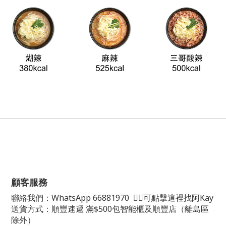
顧客服務
聯絡我們：
WhatsApp
66881970
👈🏻可點擊這裡找阿Kay
送貨方式：順豐速遞 滿$500包智能櫃及順豐店（離島區
除外）