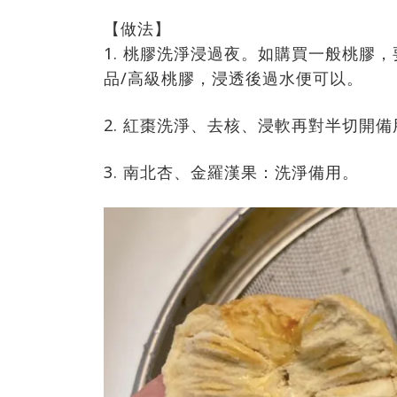
【做法】
1. 桃膠洗淨浸過夜。如購買一般桃膠
品/高級桃膠，浸透後過水便可以。
2. 紅棗洗淨、去核、浸軟再對半切開備
3. 南北杏、金羅漢果：洗淨備用。