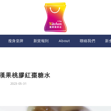
瘦身皇牌
新貨報到
About
聯絡我們
新
漢果桃膠紅棗糖水
2023-05-31