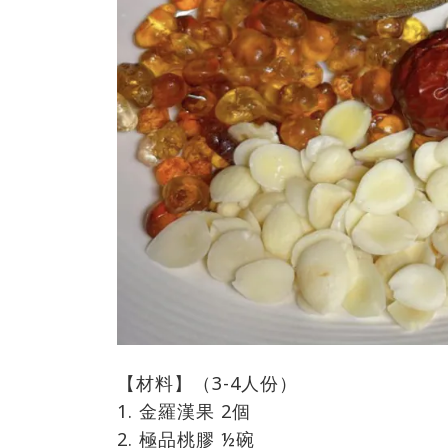
【材料】（3-4人份）
1. 金羅漢果 2個
2. 極品桃膠 ½碗