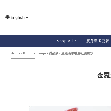
English
Shop All
瘦身皇牌套餐
Home
/
Blog list page
/
甜品類
/
金羅漢果桃膠紅棗糖水
金羅