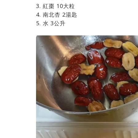
3. 紅棗 10大粒
4. 南北杏 2湯匙
5. 水 3公升