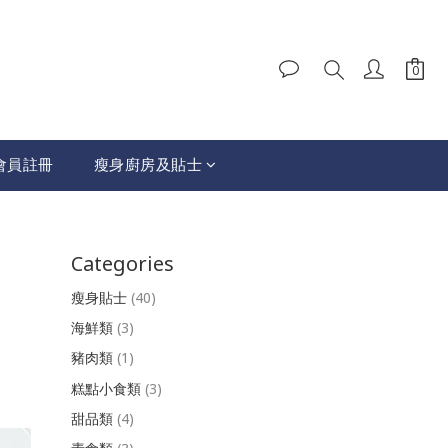
會員註冊
瘦身廚房及貼士
Categories
瘦身貼士
(40)
海鮮類
(3)
豬肉類
(1)
糕點小食類
(3)
甜品類
(4)