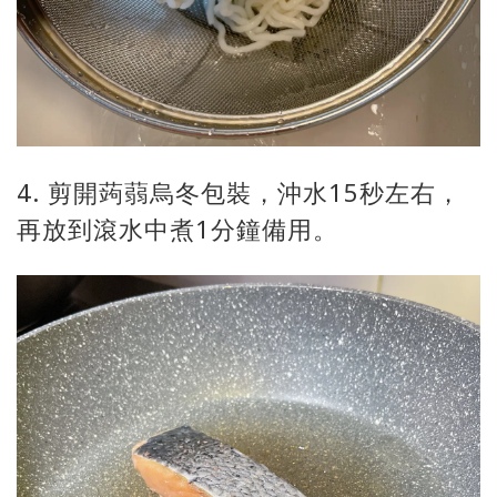
4. 剪開蒟蒻烏冬包裝，沖水15秒左右，
再放到滾水中煮1分鐘備用。