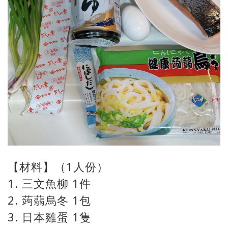
【材料】（1人份）
1. 三文魚柳 1件
2. 蒟蒻烏冬 1包
3. 日本雞蛋 1隻