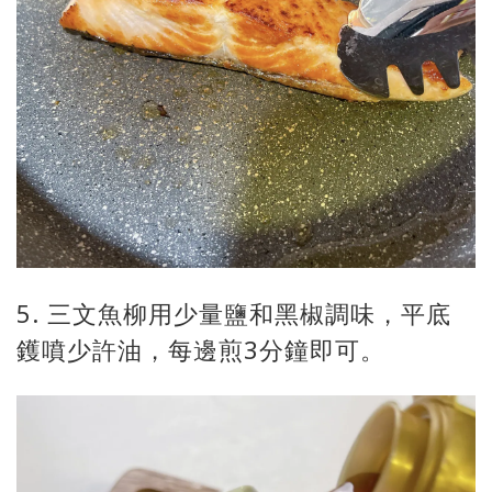
5. 三文魚柳用少量鹽和黑椒調味，平底
鑊噴少許油，每邊煎3分鐘即可。