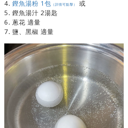
4.
鏗魚湯粉 1包
或
（詳情可點擊）
5. 鏗魚湯汁 2湯匙
6. 蔥花 適量
7. 鹽、黑椒 適量