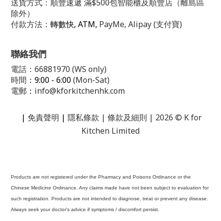
送貨方式：順豐速遞 滿$500包智能櫃及順豐店（離島區
除外）
付款方法：
轉數快, ATM,
PayMe, Alipay (支付寶)
聯絡我們
電話：66881970 (WS only)
時間
：9:00 - 6:00
(Mon-Sat)
電郵
：
info@kforkitchenhk.com
|
免責聲明
|
隱私條款
| 條款及細則 | 2026 © K for
Kitchen Limited
Products are not registered under the Pharmacy and Poisons Ordinance or the
Chinese Medicine Ordinance. Any claims made have not been subject to evaluation for
such registration. Products are not intended to diagnose, treat or prevent any disease.
Always seek your doctor's advice if symptoms / discomfort persist.