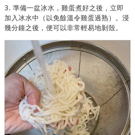
3. 準備一盆冰水，雞蛋煮好之後，立即
加入冰水中（以免餘溫令雞蛋過熟）。浸
幾分鐘之後，便可以非常輕易地剝殼。