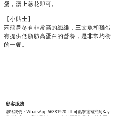
蛋，灑上蔥花即可。
【小貼士】
蒟蒻烏冬有非常高的纖維，三文魚和雞蛋
有提供低脂肪高蛋白的營養，是非常均衡
的一餐。
顧客服務
聯絡我們：
WhatsApp
66881970
👈🏻可點擊這裡找阿Kay