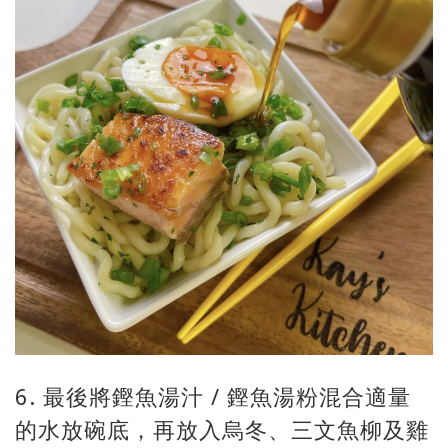
6. 最後將鏗魚湯汁 / 鏗魚湯粉混合適量
的水放碗底，再放入烏冬、三文魚柳及雞