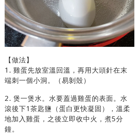
【做法】
1. 雞蛋先放室溫回溫，再用大頭針在末
端刺一個小洞。（易剝殼）
2. 煲一煲水。水要蓋過雞蛋的表面。水
滾後下1茶匙鹽（蛋白更快凝固），溫柔
地加入雞蛋，之後立即收中火，煮5分
鐘。