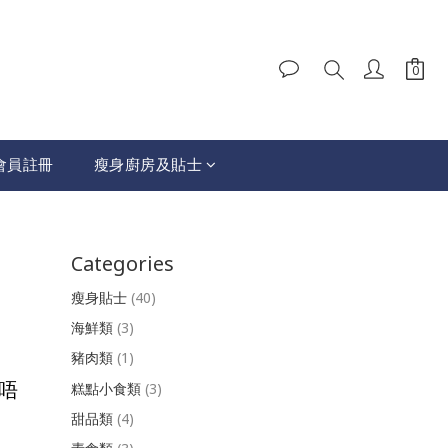
會員註冊
瘦身廚房及貼士
Categories
瘦身貼士
(40)
海鮮類
(3)
豬肉類
(1)
糕點小食類
(3)
唔
甜品類
(4)