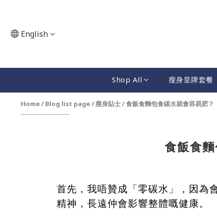
English
Shop All
瘦身皇牌套餐
Home
/
Blog list page
/
瘦身貼士
/
食飯食麵包食碳水就會容易肥？
食飯食麵
首先，我
唔贊成「零碳水」
，因為
精神，長遠仲會影響整體嘅健康。