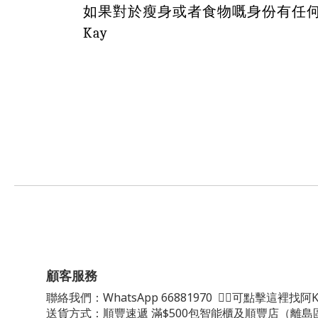
如果對於瘦身或者食物嘅身份有任何疑問
Kay
顧客服務
聯絡我們：
WhatsApp
66881970
👈🏻可點擊這裡找阿K
送貨方式：順豐速遞 滿$500包智能櫃及順豐店（離島