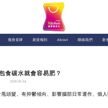
瘦身皇牌
新貨報到
About
聯絡我們
新
包食碳水就會容易肥？
2026-05-04
會甩頭髮、有抑鬱傾向、影響腦部日常運作、個人