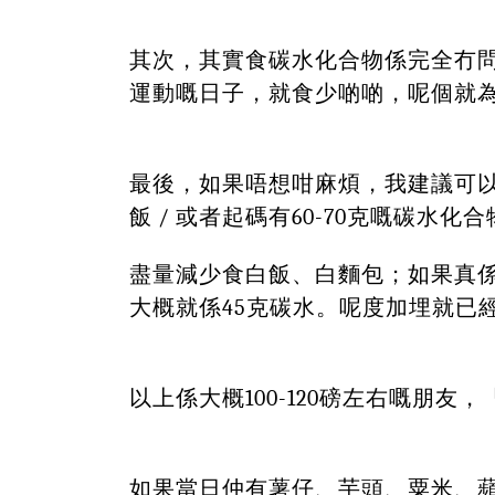
其次，其實食碳水化合物係完全冇
運動嘅日子，就食少啲啲，呢個就
最後，
如果唔想咁麻煩，我建議可
飯 / 或者起碼有60-70克嘅碳
盡量減少食白飯、白麵包；如果真係
大概就係45克碳水。呢度加埋就已
以上係大概100-120磅左右嘅朋
如果當日仲有薯仔、芋頭、粟米、