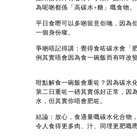
為呢啲都係「高碳水+糖」嘅食物。
平日食嘢可以多啲留意佢哋，因為佢
一個身份㗎。
爭啲唔記得講：覺得食咗碳水會「
例其實唔會因為食一碗飯而有咩改
咁點解食一碗飯會重咗？因為碳水
第二日重咗一磅其實係好正常，因為
水，但其實你唔會肥咗。
結論：放心，食適量嘅碳水化合物
令人食得更多肉、汁、同埋更肥嘅