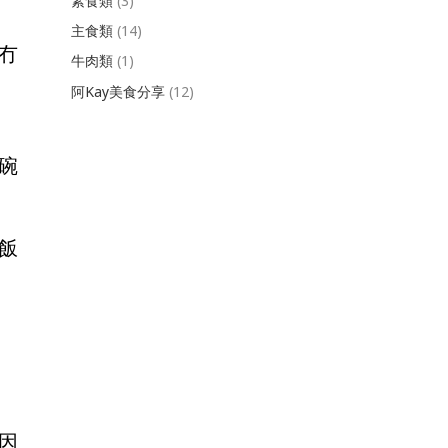
素食類
(3)
主食類
(14)
冇
牛肉類
(1)
阿Kay美食分享
(12)
碗
飯
因