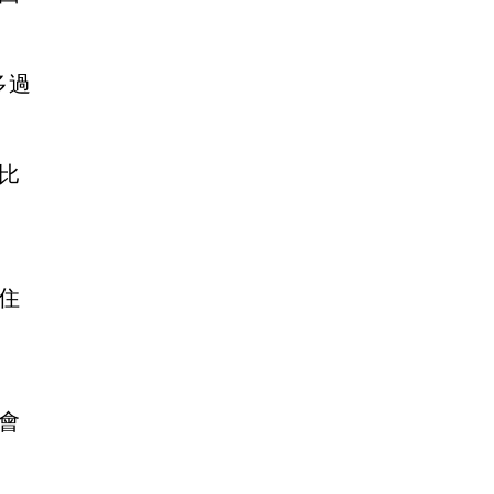
多過
比
住
會