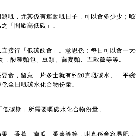
問題嘅，尤其係有運動嘅日子，可以食多少少；喺
為之
「間歇高低碳」
。
以直接行「低碳飲食」
。意思係：每日可以食一大
水化合物，酸種麵包、豆類、蕎麥麵、五穀飯等等。
要食，留意一片多士就有約20克嘅碳水、一平碗
經係全日嘅碳水化合物份量。
友，「低碳期」所需要嘅碳水化合物份量。
蘋果、香蕉、南瓜、番薯等等，咁真係會容易肥，