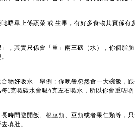
哋唔單止係蔬菜 或 生果，有好多食物其實係有
肥」，其實只係會「重」兩三磅（水），你個脂肪
變。
化合物好吸水。舉例：你晚餐忽然食一大碗飯，跟
每1克嘅碳水會吸4克左右嘅水，所以你會重咗啲
，長時間避開飯、根莖類、豆類或者果仁類等，只
嘢去填肚。