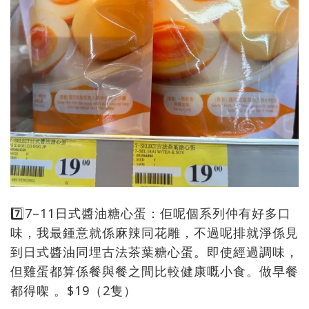
7️⃣7–11日式醬油糖心蛋：佢呢個系列仲有好多口
味，我最鍾意就係麻辣同花雕，不過呢排就淨係見
到日式醬油同埋古法茶葉糖心蛋。即使經過調味，
但雞蛋都算係餐與餐之間比較健康嘅小食。做早餐
都得㗎 。$19（2隻）