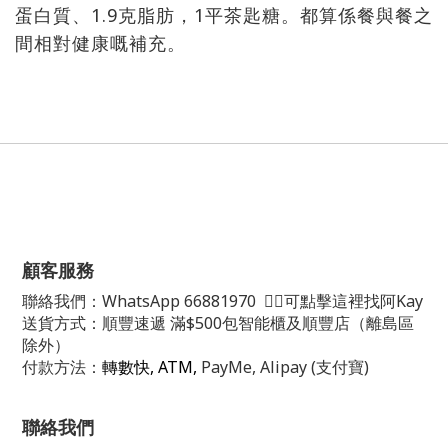
蛋白質、1.9克脂肪，1平茶匙糖。都算係餐與餐之
間相對健康嘅補充。
顧客服務
聯絡我們：
WhatsApp
66881970
👈🏻可點擊這裡找阿Kay
送貨方式：順豐速遞 滿$500包智能櫃及順豐店（離島區
除外）
付款方法：
轉數快, ATM,
PayMe, Alipay (支付寶)
聯絡我們