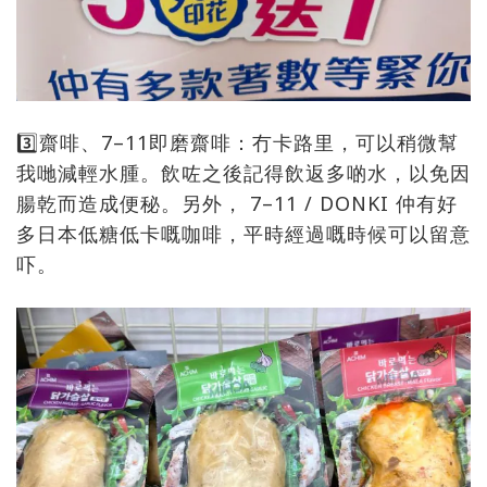
3️⃣齋啡、7–11即磨齋啡：冇卡路里，可以稍微幫
我哋減輕水腫。飲咗之後記得飲返多啲水，以免因
腸乾而造成便秘。另外， 7–11 / DONKI 仲有好
多日本低糖低卡嘅咖啡，平時經過嘅時候可以留意
吓。