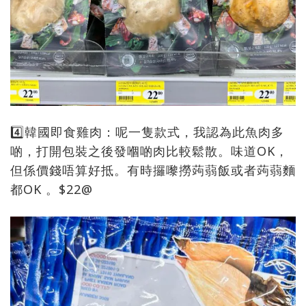
4️⃣韓國即食雞肉：呢一隻款式，我認為此魚肉多
啲，打開包裝之後發嗰啲肉比較鬆散。味道OK，
但係價錢唔算好抵。有時攞嚟撈蒟蒻飯或者蒟蒻麵
都OK 。$22@