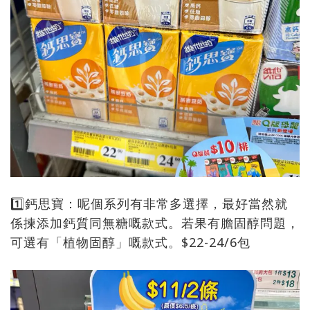
1️⃣鈣思寶：呢個系列有非常多選擇，最好當然就
係揀添加鈣質同無糖嘅款式。若果有膽固醇問題，
可選有「植物固醇」嘅款式。$22-24/6包