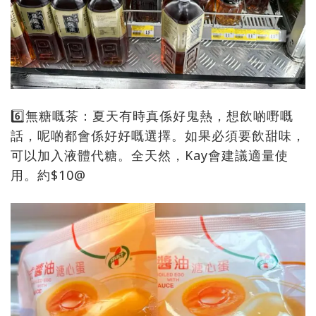
6️⃣無糖嘅茶：夏天有時真係好鬼熱，想飲啲嘢嘅
話，呢啲都會係好好嘅選擇。如果必須要飲甜味，
可以加入液體代糖。全天然，Kay會建議適量使
用。約$10@