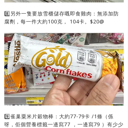
8️⃣另外一隻要放雪櫃儲存嘅即食雞肉：無添加防
腐劑，每一件大約100克， 104卡。$20@
9️⃣雀巢粟米片穀物棒：大約77-79卡 /1條（係
呀，佢個營養標籤一邊寫77 ，一邊寫79 ）有少少