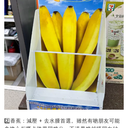
2️⃣香蕉：減壓 + 去水腫首選。雖然有啲朋友可能