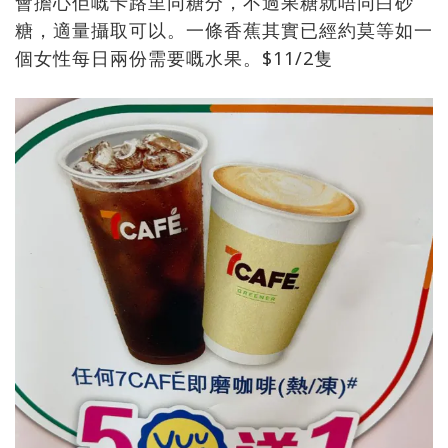
會擔心佢嘅卡路里同糖分，不過果糖就唔同白砂
糖，適量攝取可以。一條香蕉其實已經約莫等如一
個女性每日兩份需要嘅水果。$11/2隻