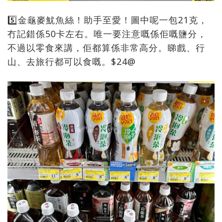
5️⃣金龜麥魷魚絲！助手至愛！圖中呢一包21克，
冇記錯係50卡左右。唯一要注意嘅係佢嘅鹽分，
不過以零食來講，佢都算係非常高分。睇戲、行
山、去旅行都可以食嘅。$24@