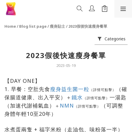
Home
/
Blog list page
/
瘦身貼士
/
2023假後快速瘦身餐單
Categories
2023假後快速瘦身餐單
2023-05-19
【DAY ONE】
1. 早餐：空肚先食
瘦身益生菌一粒
（確
（詳情可點擊）
保腸道健康、出入平安）＋
鐵水
一湯匙
（詳情可點擊）
（加速代謝補氣血）
NMN
（可調整
＋
（詳情可點擊）
身體年輕10至20年）
水煮蛋兩隻 + 福字米粉（走油包、味粉落一半）