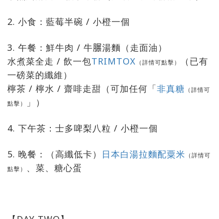
2. 小食：藍莓半碗 / 小橙一個
3. 午餐：鮮牛肉 / 牛𦟌湯麵（走面油）
水煮菜全走 / 飲一包
TRIMTOX
（已有
（詳情可點擊）
一磅菜的纖維）
檸茶 / 檸水 / 齋啡走甜（可加任何「
非真糖
（詳情可
」）
點擊）
4. 下午茶：士多啤梨八粒 / 小橙一個
5. 晚餐：（高纖低卡）
日本白湯拉麵配粟米
（詳情可
、菜、糖心蛋
點擊）