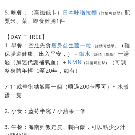
5. 晚餐：（高纖低卡）
日本味噌拉麵
配
（詳情可點擊）
粟米、菜、即食雞胸1件
【DAY THREE】
1. 早餐：空肚先食
瘦身益生菌一粒
（確
（詳情可點擊）
保腸道健康、出入平安，）＋
鐵水
一湯
（詳情可點擊）
匙（加速代謝補氣血）＋
NMN
（可調
（詳情可點擊）
整身體年輕10至20年，如有）
7-11或華御結飯團一個（唔過200卡即可）+ 水煮
蛋一隻
2. 小食：藍莓半碗 / 小蘋果一個
3. 午餐：海南雞飯走皮、轉白飯，可以點少少汁