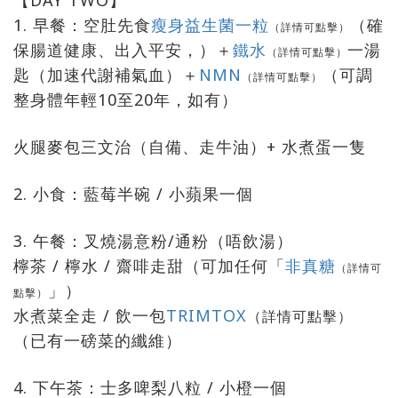
【DAY TWO】
1. 早餐：空肚先食
瘦身益生菌一粒
（確
（詳情可點擊）
保腸道健康、出入平安，）＋
鐵水
一湯
（詳情可點擊）
匙（加速代謝補氣血）＋
NMN
（可調
（詳情可點擊）
整身體年輕10至20年，如有）
火腿麥包三文治（自備、走牛油）+ 水煮蛋一隻
2. 小食：藍莓半碗 / 小蘋果一個
3. 午餐：叉燒湯意粉/通粉（唔飲湯）
檸茶 / 檸水 / 齋啡走甜（可加任何「
非真糖
（詳情可
」）
點擊）
水煮菜全走 / 飲一包
TRIMTOX
（詳情可點擊）
（已有一磅菜的纖維）
4. 下午茶：士多啤梨八粒 / 小橙一個