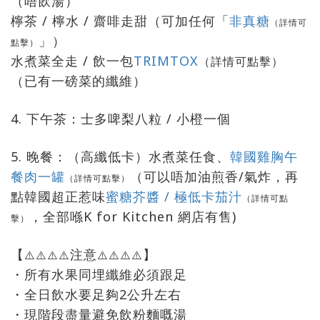
（唔飲湯）
檸茶 / 檸水 / 齋啡走甜（可加任何「
非真糖
（詳情可
」）
點擊）
水煮菜全走 / 飲一包
TRIMTOX
（詳情可點擊）
（已有一磅菜的纖維）
4. 下午茶：士多啤梨八粒 / 小橙一個
5. 晚餐：（高纖低卡）水煮菜任食、
韓國雞胸午
餐肉一罐
（可以唔加油煎香/氣炸，再
（詳情可點擊）
點韓國超正惹味
蜜糖芥醬 / 極低卡茄汁
（詳情可點
，全部喺K for Kitchen 網店有售)
擊）
【
注意
】
⚠️⚠️⚠️⚠️
⚠️
⚠️
⚠️
⚠️
・所有水果同埋纖維必須跟足
・全日飲水要足夠2公升左右
・現階段盡量避免飲粉麵嘅湯