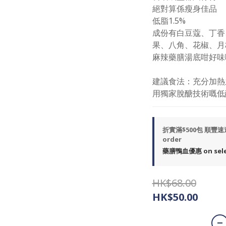
絕對算係瘦身佳品
低脂1.5%
成份有白豆蔻、丁香
果、八角、花椒、月
麻辣藥膳湯底咁好味
建議食法：充分加熱
用獨家脫醣技術嘅低
折實滿$500包 順豐
order
藥膳鴨血優惠 on selec
HK$68.00
HK$50.00