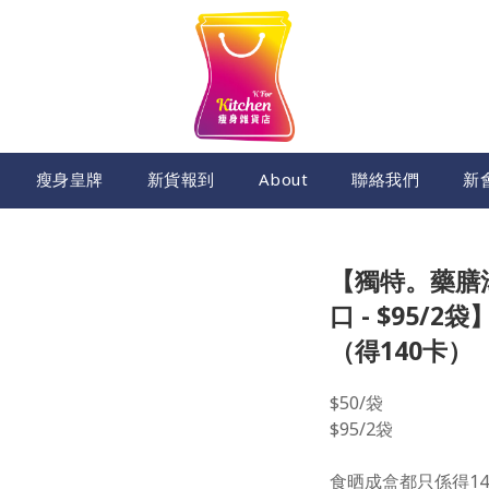
瘦身皇牌
新貨報到
About
聯絡我們
新
【獨特。藥膳
口 - $95/
（得140卡）
$50/袋
$95/2袋
食晒成盒都只係得14