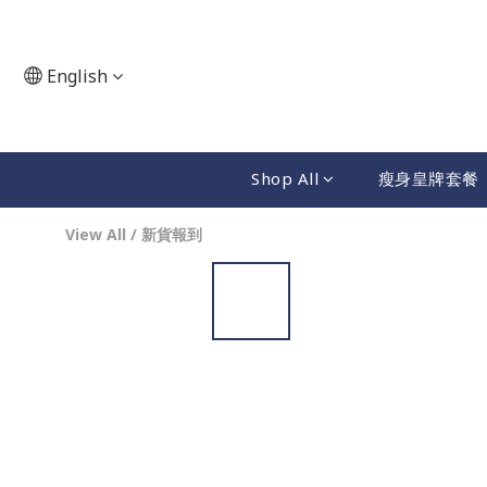
English
Shop All
瘦身皇牌套餐
View All
/
新貨報到