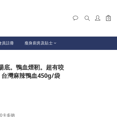
會員註冊
瘦身廚房及貼士
BUY NOW
湯底。鴨血煙靭。超有咬
2袋】台灣麻辣鴨血450g/袋
0卡多啲