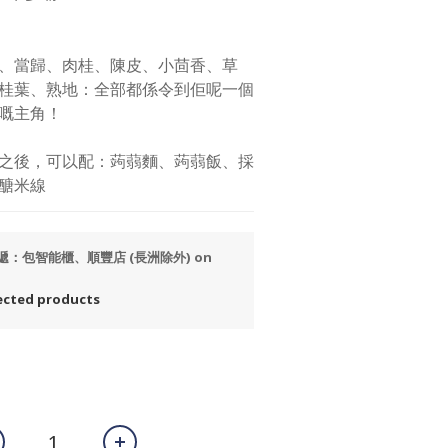
、當歸、肉桂、陳皮、小茴香、草
桂葉、熟地：全部都係令到佢呢一個
嘅主角！
之後，可以配：蒟蒻麵、蒟蒻飯、採
醣米線
速遞：包智能櫃、順豐店 (長洲除外) on
ted products