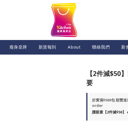
瘦身皇牌
新貨報到
About
聯絡我們
新
【2件減$50
要
折實滿$500包 順豐
order
護眼素【2件減$50】 on 