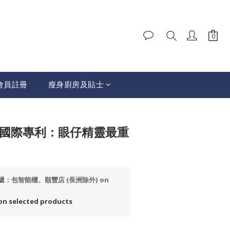
會員註冊
瘦身廚房及貼士
BUY NOW
】國際專利：眼仔精靈最重
速遞：包智能櫃、順豐店 (長洲除外) on
selected products