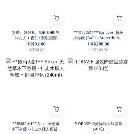
無糖。好好食。勁RICH!!! 黑
**限時2送1** Santiveri 超級
朱古力 + 杏仁+ 配以濃郁
排毒飲 (240ml) Superdetox -
Italian Cream Cheese
適合夜瞓、工作壓力大、排便
HK$32.00
HK$288.00
唔太暢順、希望加強瘦身效果
HK$36.00
HK$348.00
嘅朋友
**限時2送1** Bilixir 天然草
FLORASE 強效降膽固醇膠囊
本下身瘦 - 排走水腫人輕鬆 +
(40 粒)