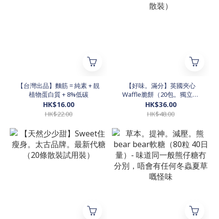
【台灣出品】麵筋 = 純素 + 靚
【好味。滿分】英國夾心
植物蛋白質 + 8%低碳
Waffle脆餅（20包。獨立。
散裝）
HK$16.00
HK$36.00
HK$22.00
HK$48.00