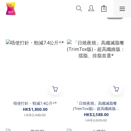
唔使打針・勁減7.4公斤^*
「日燒夜燒」高纖滅脂餐
(TrimTox版) - 超高纖維版：
HK$1,800.00
擋脂、排脂首選*
HK$2,588.00
HK$2,448.00
HK$2,828.00