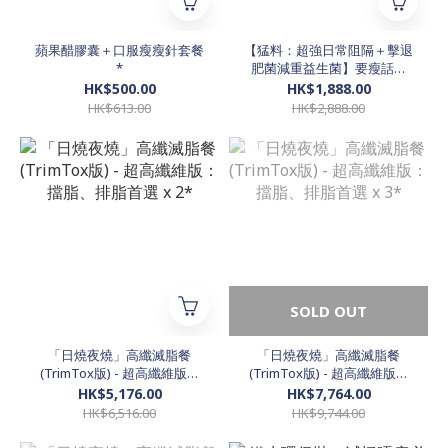
蘋果醋膠囊＋口服瘦瘦針套餐
【猛料：超強日常阻隔＋擊退
*
肥菌減重益生菌】要瘦話咁
易！超強優惠！*
HK$500.00
HK$1,888.00
HK$613.00
HK$2,888.00
SOLD OUT
「日燒夜燒」高纖滅脂餐
「日燒夜燒」高纖滅脂餐
(TrimTox版) - 超高纖維版：
(TrimTox版) - 超高纖維版：
擋脂、排脂首選 x 2*
擋脂、排脂首選 x 3*
HK$5,176.00
HK$7,764.00
HK$6,516.00
HK$9,744.00