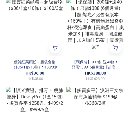
優質紅菜頭粉-- 超級食物
【環保裝】200條+送40條！
（$36/1盒/10條）$100/3盒
只需$388 (6個月量)【超高纖
／比舊有版本 +160%！】有
HK$36.00
HK$388.00
機飽肚黑奇亞籽/浸泡即食 |
HK$48.00
HK$428.00
高纖蛋白 | 奧米加3 | 排毒瘦
身 | 腸道健康 | 加入咖啡奶茶
| 豆漿燕麥*