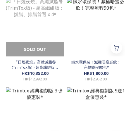
SOLD OUT
「日燒夜燒」高纖滅脂餐
鐵水環保裝！減極唔瘦必飲！
(TrimTox版) - 超高纖維版：
完整療程90包*
擋脂、排脂首選 x 4*
HK$10,352.00
HK$1,800.00
HK$12,992.00
HK$2,952.00