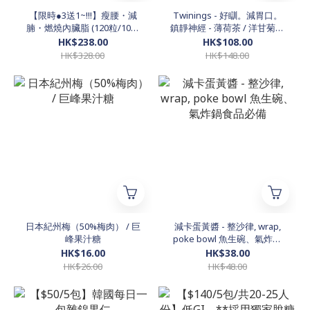
【限時●3送1~!!!】瘦腰・減
Twinings - 好瞓。減胃口。
腩・燃燒內臟脂 (120粒/10日
鎮靜神經 - 薄荷茶 / 洋甘菊茶
裝)
50包 (優惠巨量裝)
HK$238.00
HK$108.00
HK$328.00
HK$148.00
日本紀州梅（50%梅肉） / 巨
減卡蛋黃醬 - 整沙律, wrap,
峰果汁糖
poke bowl 魚生碗、氣炸鍋
食品必備
HK$16.00
HK$38.00
HK$26.00
HK$48.00