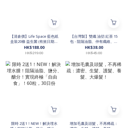
【清倉價】Life Space 藍色紙
【台灣製】雙纖 油切 紅茶 15
盒裝20條 益生菌 (有效日期：
包 - 阻隔油脂、仲有纖維、好
3/2027或之後)
好飲嘅有益紅茶
HK$188.00
HK$38.00
HK$219.00
HK$45.00
限時 2送1！NEW！解決埋水
增加毛囊及頭髮，不再稀疏：