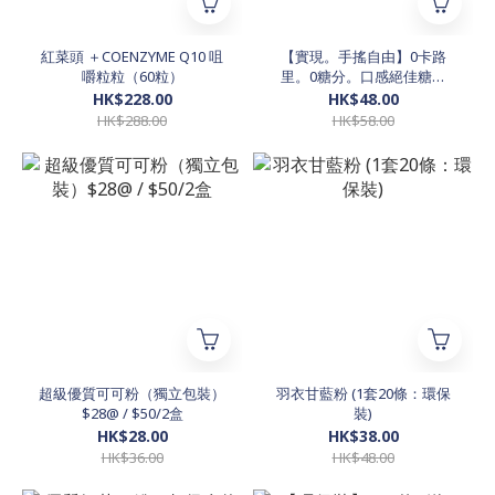
紅菜頭 ＋COENZYME Q10 咀
【實現。手搖自由】0卡路
嚼粒粒（60粒）
里。0糖分。口感絕佳糖漿
（1套10包 不同口味糖漿）
HK$228.00
HK$48.00
HK$288.00
HK$58.00
超級優質可可粉（獨立包裝）
羽衣甘藍粉 (1套20條：環保
$28@ / $50/2盒
裝)
HK$28.00
HK$38.00
HK$36.00
HK$48.00