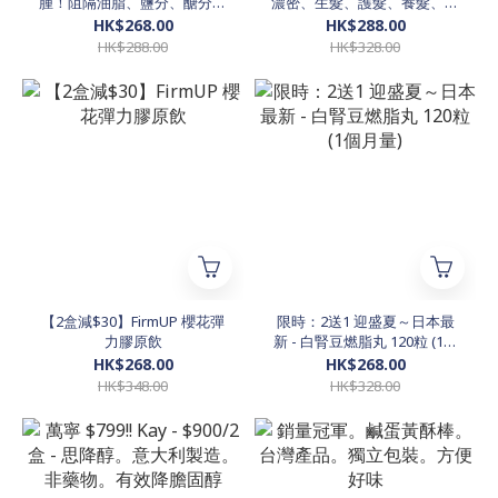
腫！阻隔油脂、鹽分、醣分！
濃密、生髮、護髮、養髮、大
實現終極「自由食」！60
爆髮！
HK$268.00
HK$288.00
粒，30日份
HK$288.00
HK$328.00
【2盒減$30】FirmUP 櫻花彈
限時：2送1 迎盛夏～日本最
力膠原飲
新 - 白腎豆燃脂丸 120粒 (1個
月量)
HK$268.00
HK$268.00
HK$348.00
HK$328.00