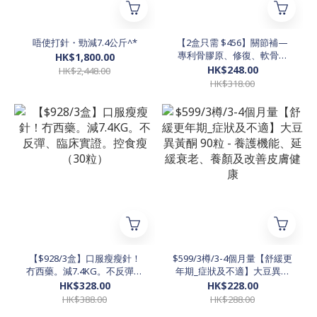
唔使打針・勁減7.4公斤^*
【2盒只需 $456】關節補—
專利骨膠原、修復、軟骨再
HK$1,800.00
生、速效緩解關節僵硬不適）
HK$248.00
HK$2,448.00
HK$318.00
【$928/3盒】口服瘦瘦針！
$599/3樽/3-4個月量【舒緩更
冇西藥。減7.4KG。不反彈、
年期_症狀及不適】大豆異黃
臨床實證。控食瘦（30粒）
酮 90粒 - 養護機能、延緩衰
HK$328.00
HK$228.00
老、養顏及改善皮膚健康
HK$388.00
HK$288.00