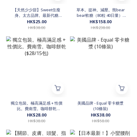
【天然少少甜】Sweet住瘦
草本。提神。減壓。熊bear
身。太古品牌。最新代糖
bear軟糖（80粒 40日量）-
（20條散裝試用裝）
味道同一般熊仔糖冇分別，唔
HK$25.00
HK$158.00
會有任何冬蟲夏草嘅怪味
HK$38.00
HK$238.00
獨立包裝。極高滿足感 + 性價
美國品牌 - Equal 零卡糖漿
比。費南雪。咖啡餅乾
(10條裝)
($28/15包)
HK$28.00
HK$38.00
HK$38.00
HK$58.00