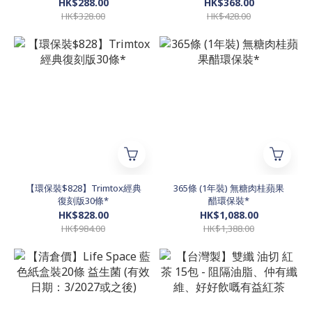
肝臟淨化 (240ml)
HK$288.00
HK$368.00
HK$328.00
HK$428.00
【環保裝$828】Trimtox經典
365條 (1年裝) 無糖肉桂蘋果
復刻版30條*
醋環保裝*
HK$828.00
HK$1,088.00
HK$984.00
HK$1,388.00