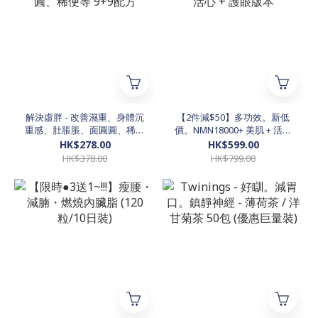
解決虛胖 - 改善濕重、身體沉
【2件減$50】多功效。新低
重感、肚脹脹、面圓圓、稀便
價。NMN18000+ 美肌 + 活心
等 9+9配方
+ 護眼版本
HK$278.00
HK$599.00
HK$378.00
HK$799.00