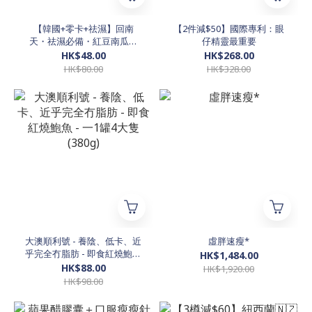
【韓國+零卡+祛濕】回南
【2件減$50】國際專利：眼
天・祛濕必備・紅豆南瓜茶
仔精靈最重要
(20包)
HK$48.00
HK$268.00
HK$80.00
HK$328.00
大澳順利號 - 養陰、低卡、近
虛胖速瘦*
乎完全冇脂肪 - 即食紅燒鮑魚
HK$1,484.00
- 一1罐4大隻 (380g)
HK$88.00
HK$1,920.00
HK$98.00