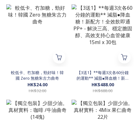
較低卡、冇加糖，勁好味！韓
【3送1】**每週3次各60分鐘
國 Zero 無糖朱古力曲奇
的運動** 減脂●降血糖！新配
方！全效飲即通 PP+ - 解決三
HK$24.00
HK$488.00
高、穩定膽固醇、高效支持心
HK$32.00
HK$688.00
血管健康 15ml x 30包