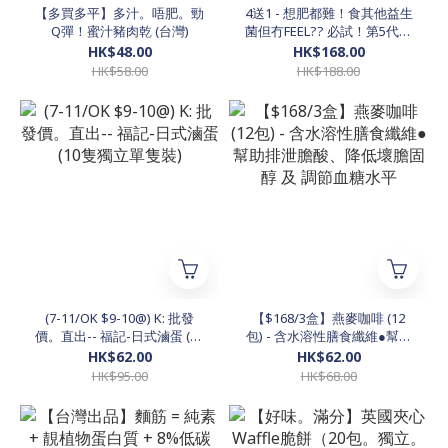
【多買多平】多汁。唔肥。勁
4送1 - 想肥都難！食其他益生
Q彈！蜜汁豬肉乾 (台灣)
菌但冇FEEL?? 必試！第5代！
一條蘊含三大瘦身要素：益生
HK$48.00
HK$168.00
菌、益生元、罕見後生元！
HK$58.00
HK$188.00
$168@ （4盒 $628）-- *而家
限時買四盒再送一盒！送完即
止*
(7-11/OK $9-10@) K: 批發
【$168/3盒】燕麥咖啡 (12
價。直出-- 福記-日式滷蛋 (10
包) - 含水溶性膳食纖維●幫助
隻獨立單隻裝)
排泄膽酸、降低壞膽固醇 及
HK$62.00
HK$62.00
調節血糖水平
HK$95.00
HK$68.00