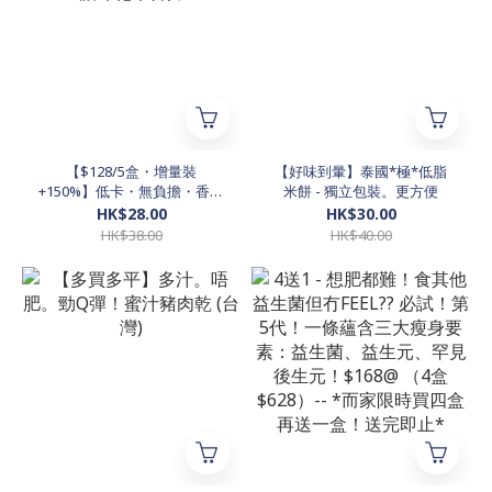
【$128/5盒・增量裝
【好味到暈】泰國*極*低脂
+150%】低卡・無負擔・香濃
米餅 - 獨立包裝。更方便
凍乾朱古力
HK$28.00
HK$30.00
HK$38.00
HK$40.00