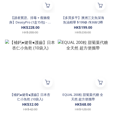
【讀者實證。排毒 + 瘦腩瘦
【多買多平】澳洲三文魚深海
身】DeasyPro (1盒15包) - 多
魚油精華 $199@ /$368/2樽
買多平 $258@。$499/2盒。
HK$228.00
HK$199.00
$999/5盒
HK$288.00
HK$238.00
【補鈣●健骨●護齒】日本杏
EQUAL 200粒 甜菊葉代糖 全
仁小魚乾 (10袋入)
天然 超方便攜帶
HK$32.00
HK$68.00
HK$42.00
HK$128.00