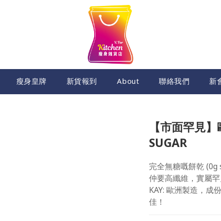
瘦身皇牌
新貨報到
About
聯絡我們
新
【市面罕見】歐
SUGAR
完全無糖嘅餅乾 (0g s
仲要高纖維，實屬罕
KAY: 歐洲製造，
佳！