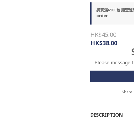
折實滿$500包 順豐
order
HK$45.00
HK$38.00
Please message th
Share
DESCRIPTION