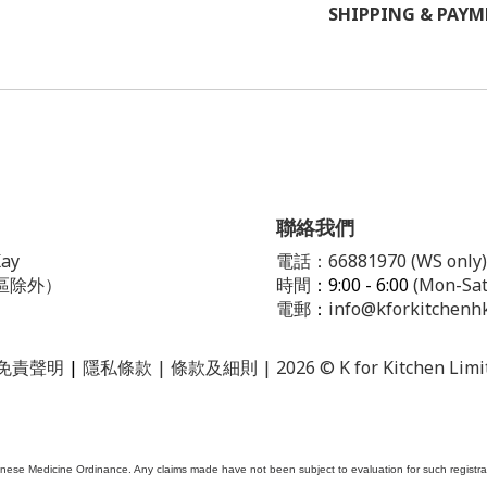
SHIPPING & PAY
聯絡我們
ay
電話：66881970 (WS only)
區除外）
時間
：9:00 - 6:00
(Mon-Sat
電郵
：
info@kforkitchenh
免責聲明
|
隱私條款
| 條款及細則 | 2026 © K for Kitchen Limi
ese Medicine Ordinance. Any claims made have not been subject to evaluation for such registrati