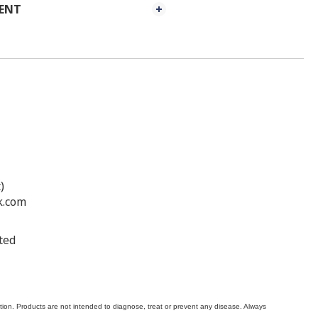
MENT
)
k.com
ted
on. Products are not intended to diagnose, treat or prevent any disease. Always