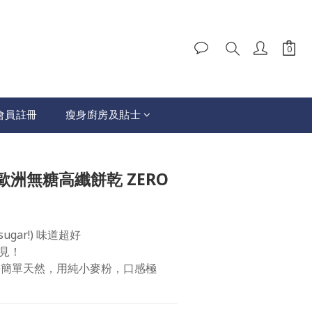
會員註冊
瘦身廚房及貼士
洲無糖高纖餅乾 ZERO
ugar!) 味道超好
見！
成份簡單天然，用純小麥粉，口感極