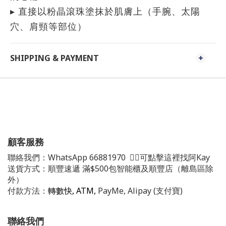
▸ 直接以粉晶滾珠塗抹於肌膚上（手腕、太陽
穴、肩頸等部位）
SHIPPING & PAYMENT
顧客服務
聯絡我們：
WhatsApp
66881970
👈🏻可點擊這裡找阿Kay
送貨方式：順豐速遞 滿$500包智能櫃及順豐店（離島區除
外）
付款方法：
轉數快, ATM,
PayMe, Alipay (支付寶)
聯絡我們