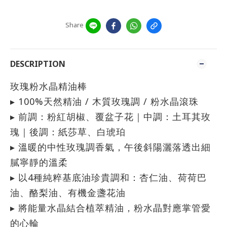
Share
DESCRIPTION
玫瑰粉水晶精油棒
▸ 100%天然精油 / 木質玫瑰調 / 粉水晶滾珠
▸ 前調：粉紅胡椒、覆盆子花｜中調：土耳其玫
瑰｜後調：紙莎草、白琥珀
▸ 溫暖的中性玫瑰調香氣，午後斜陽灑落透出細
膩寧靜的溫柔
▸ 以4種純粹基底油珍貴調和：杏仁油、荷荷巴
油、酪梨油、有機金盞花油
▸ 將能量水晶結合植萃精油，粉水晶對應掌管愛
的心輪