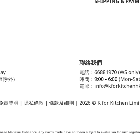
SHIPPING & PAY
聯絡我們
ay
電話：66881970 (WS only)
區除外）
時間
：9:00 - 6:00
(Mon-Sat
電郵
：
info@kforkitchenh
免責聲明
|
隱私條款
| 條款及細則 | 2026 © K for Kitchen Limi
ese Medicine Ordinance. Any claims made have not been subject to evaluation for such registrati