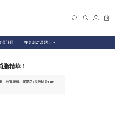
會員註冊
瘦身廚房及貼士
BUY NOW
間消脂精華！
速遞：包智能櫃、順豐店 (長洲除外) on