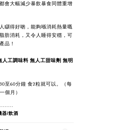
都會大幅減少暴飲暴食同體重增
人瞓得好啲，能夠喺消耗熱量嘅
脂肪消耗，又令人睡得安穩，可
產品！
無人工調味料 無人工甜味劑 無明
30至60分鐘 食2粒就可以。（每
到一個月）
--------
器/飲酒