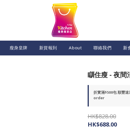
瘦身皇牌
新貨報到
About
聯絡我們
新
瞓住瘦 - 夜
折實滿$500包 順豐
order
HK$828.00
HK$688.00