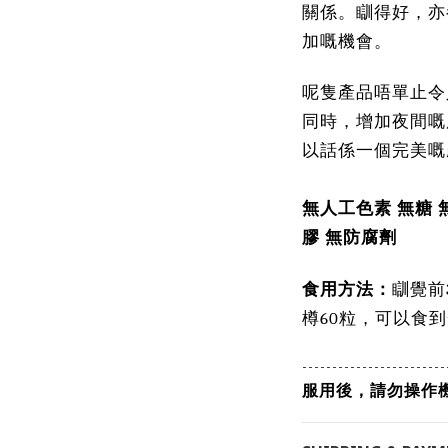
關係。瞓得好，亦
加嘅機會。
呢隻產品唔單止令
同時，增加夜間嘅
以話係一個完美嘅
無人工色素 無糖 
膠 無防腐劑
食用方法：
瞓覺前
樽60粒，可以食
------------------------
服用後，請勿操作機