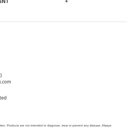
MENT
)
k.com
ted
on. Products are not intended to diagnose, treat or prevent any disease. Always