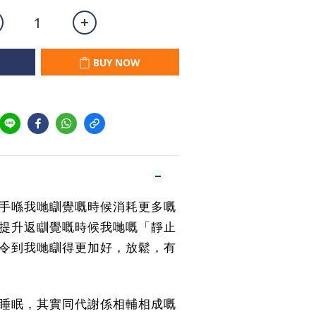
BUY NOW
手喺我哋瞓覺嘅時候消耗更多嘅
提升返瞓覺嘅時候我哋嘅「靜止
令到我哋瞓得更加好，放鬆，有
睡眠，其實同代謝係相輔相成嘅