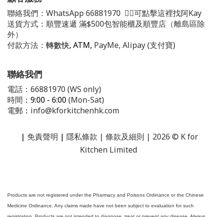
聯絡我們：
WhatsApp
66881970
👈🏻可點擊這裡找阿Kay
送貨方式：順豐速遞 滿$500包智能櫃及順豐店（離島區除
外）
付款方法：
轉數快, ATM,
PayMe, Alipay (支付寶)
聯絡我們
電話：66881970 (WS only)
時間
：9:00 - 6:00
(Mon-Sat)
電郵
：
info@kforkitchenhk.com
|
免責聲明
|
隱私條款
| 條款及細則 | 2026 © K for
Kitchen Limited
Products are not registered under the Pharmacy and Poisons Ordinance or the Chinese
Medicine Ordinance. Any claims made have not been subject to evaluation for such
registration. Products are not intended to diagnose, treat or prevent any disease. Always