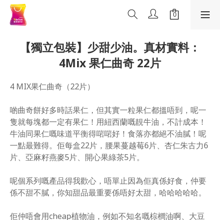
【獨立包裝】少甜少油。真材實料：
4Mix 果仁曲奇 22片
4 MIX果仁曲奇（22片）
啲曲奇餅好多時話果仁，但其實一粒果仁都搵唔到，呢一
隻就每塊都一定有果仁！用紐西蘭嘅靚牛油，不計成本！
牛油同果仁嘅味道平衡得啱啱好！食落亦都絕不油膩！呢
一點最難得。佢每盒22片，腰果蔓越莓6片、杏仁朱古力6
片、亞麻籽燕麥5片、開心果綠茶5片。
呢個系列嘅產品得我歡心，唔單止因為佢真係好食，仲要
係不甜不膩，你知甜品最重要係唔好太甜，哈哈哈哈哈。
佢仲唔會用cheap植物油，例如不知名嘅棕櫚油啊、大豆