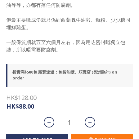
油等等，亦都冇落任何防腐劑。
佢最主要嘅成份就只係紐西蘭嘅牛油啦、麵粉、少少糖同
埋鮮雞蛋。
一般保質期就五至六個月左右，因為用咗密封嘅獨立包
裝，所以唔需要防腐劑。
折實滿$500包 順豐速遞：包智能櫃、順豐店 (長洲除外) on
order
HK$128.00
HK$88.00