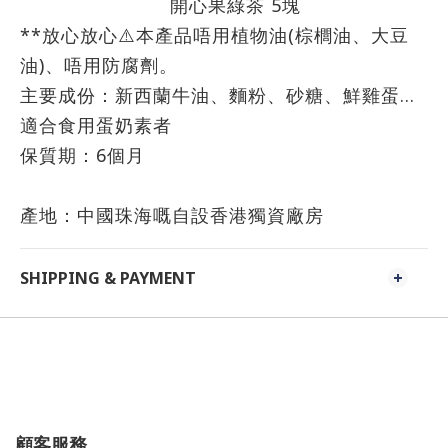
開心果綠茶 5塊
**放心放心⚠️本產品唔用植物油(棕櫚油、大豆
油)、唔用防腐劑。
主要成份：新西蘭牛油、麵粉、砂糖、鮮雞蛋...
適合食用蛋奶素者
保質期：
6
個月
產地：中國珠海嘅自設香港獨資廠房
SHIPPING & PAYMENT
顧客服務