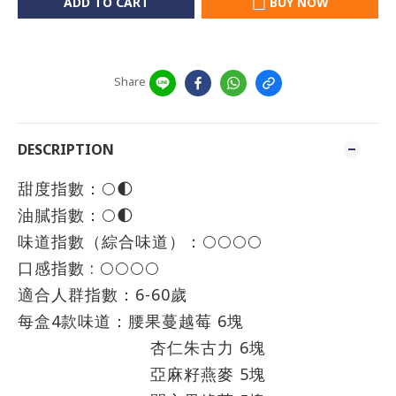
ADD TO CART
BUY NOW
Share
DESCRIPTION
甜度指數：🌕🌓
油膩指數：🌕🌓
味道指數（綜合味道）：🌕🌕🌕🌕
口感指數 : 🌕🌕🌕🌕
適合人群指數：6-60歲
每盒4款味道：腰果蔓越莓 6塊
杏仁朱古力 6塊
亞麻籽燕麥 5塊