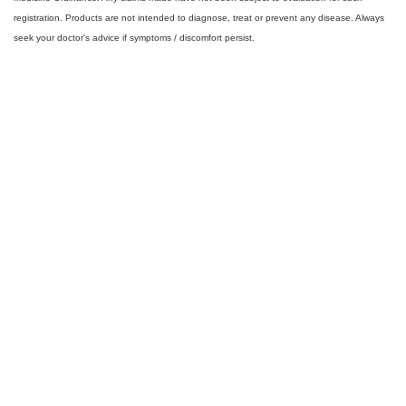
registration. Products are not intended to diagnose, treat or prevent any disease. Always
seek your doctor's advice if symptoms / discomfort persist.