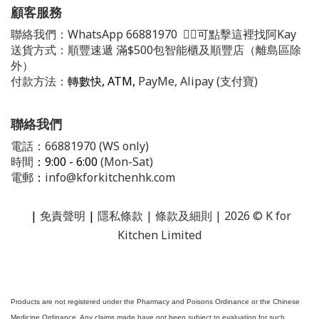
顧客服務
聯絡我們：
WhatsApp
66881970
👈🏻可點擊這裡找阿Kay
送貨方式：順豐速遞 滿$500包智能櫃及順豐店（離島區除
外）
付款方法：
轉數快, ATM,
PayMe, Alipay (支付寶)
聯絡我們
電話：66881970 (WS only)
時間
：9:00 - 6:00
(Mon-Sat)
電郵
：
info@kforkitchenhk.com
|
免責聲明
|
隱私條款
| 條款及細則 | 2026 © K for
Kitchen Limited
Products are not registered under the Pharmacy and Poisons Ordinance or the Chinese
Medicine Ordinance. Any claims made have not been subject to evaluation for such