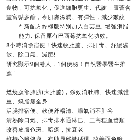
食物，可抗氧化，促進細胞更生、代謝；蘆薈含
豐富黏多醣，令肌膚滋潤、有彈性，減少皺紋
* 新配方終極版特別加入白芸豆, 增強消脂
能力, 保留原有巴西莓抗氧化功效。
8小時消除宿便！快速收肚腩、排肝毒、舒緩濕
敏
、
除口氣、減肥!
研究顯示9個港人，1個便秘！自然醫學醫生推
薦！
燃燒腹部脂肪(大肚腩)，強效消肚腩、快速減體
重、燒脂瘦全身
活腸排宿便、軟便舒暢清、腸氣消不肚谷
清熱除口氣、排毒排水通淋巴、三高穩血管順
改善皮膚色斑、暗瘡，抗衰老
維持心臟健康，有助局部微循環, 改善面色暗