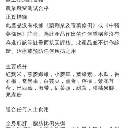
農業殘留測試合格
正貨標籤
此產品沒有根據《藥劑業及毒藥條例》或《中醫
藥條例》註冊。為此產品作出的任何聲稱亦沒有
為進行該等註冊而接受評核。此產品並不供作診
斷、治療或預防任何疾病之用
主要成分:
紅麴米，燕麥纖維，小麥草，葉綠素，木瓜，番
石榴，奇異果，白芸豆，蘆薈，檸檬，紫花苜
蓿，巴西莓，海帶，紅菜頭，綠藻，柑桔果膠，
果寡糖
適合
任何人士食用
全身肥胖，脂肪比例失衡