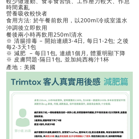
較少做運動、食零食習慣、工作壓力較大、作息
時間紊亂
營養吸收較快者
食用方法: 於午餐前飲用，以200ml冷或室溫水
沖調後立即飲用
餐後兩小時再飲用250ml清水
※ 清腸排毒 – 開始連續3-4日, 每日1-2包; 之後
每2-3天1包
※ 減肥 – 每日1包, 連續1個月, 體重明顯下降
※ 皮膚問題-隔日1包, 並加純西梅汁1杯
產地：美國