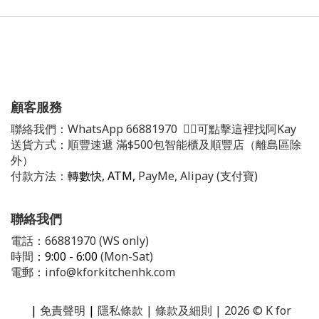
顧客服務
聯絡我們：
WhatsApp
66881970
👈🏻可點擊這裡找阿Kay
送貨方式：順豐速遞 滿$500包智能櫃及順豐店（離島區除
外）
付款方法：
轉數快, ATM,
PayMe, Alipay (支付寶)
聯絡我們
電話：66881970 (WS only)
時間
：9:00 - 6:00
(Mon-Sat)
電郵
：
info@kforkitchenhk.com
|
免責聲明
|
隱私條款
| 條款及細則 | 2026 © K for