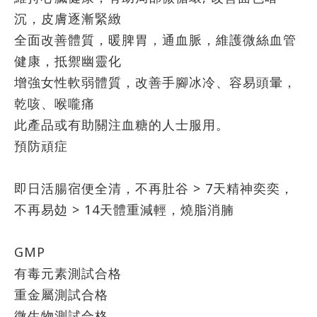
沉，皮膚逐漸緊緻
全面改善體質，暖脾胃，通血脈，維護微絲血管
健康，抵禦幽靈化
增強女性軟弱體質，改善手腳冰冷、容易頭暈，
乾咳、喉嚨痛
此產品或有助關注血糖的人士服用。
預防頑症
即日活腸宿便全清，不再肚谷 > 7天精神奕奕，
不再易攰 > 14天體重減輕，燒脂消腩
GMP
有毒元素測試合格
重金屬測試合格
微生物測試合格