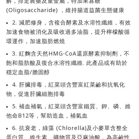
解，排走農藥及重金屬，特加果寡糖
(Oligosaccharide) ，維持腸道益菌生態健康
2. 減肥修身，含複合酵素及水溶性纖維，有效
加速食物被消化及吸收過多油脂，提升檸檬酸循
環運作，加速脂肪燃燒
3. 紅麴含天然HMG-CoA還原酵素抑制劑，不
飽和脂肪酸及復合水溶性纖維. 此產品或有助於
穩定血脂/膽固醇
4. 肝臟排毒，紅菜頭含豐富紅菜鹼和抗氧化
物，促進肝臟細胞排毒
5. 補血補氣，紅菜頭含豐富鐵質、鉀、磷、維
他命B12等，幫助造血，補氣血
6. 抗衰老，綠藻 (Chlorella)及小麥草含整全
蛋白質、維生素、礦物質及亞麻油酸，為高鹼性