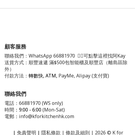
顧客服務
聯絡我們：
WhatsApp
66881970
👈🏻可點擊這裡找阿Kay
送貨方式：順豐速遞 滿$500包智能櫃及順豐店（離島區除
外）
付款方法：
轉數快, ATM,
PayMe, Alipay (支付寶)
聯絡我們
電話：66881970 (WS only)
時間
：9:00 - 6:00
(Mon-Sat)
電郵
：
info@kforkitchenhk.com
|
免責聲明
|
隱私條款
| 條款及細則 | 2026 © K for