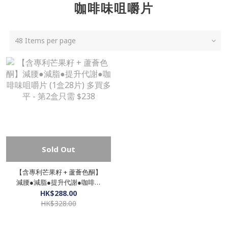
咖啡味咀嚼片
48 Items per page
Sold Out
【含專利芒果籽 + 蘆薈色酮】
減腰●減脂●提升代謝●咖啡味
咀嚼片 (1盒28片) 多買多平 - 第
HK$288.00
2盒只需 $238
HK$328.00