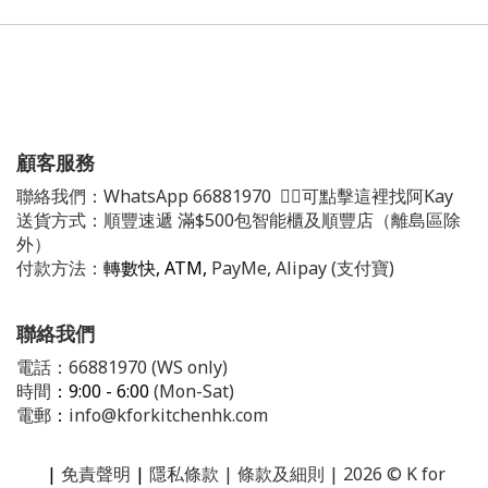
顧客服務
聯絡我們：
WhatsApp
66881970
👈🏻可點擊這裡找阿Kay
送貨方式：順豐速遞 滿$500包智能櫃及順豐店（離島區除
外）
付款方法：
轉數快, ATM,
PayMe, Alipay (支付寶)
聯絡我們
電話：66881970 (WS only)
時間
：9:00 - 6:00
(Mon-Sat)
電郵
：
info@kforkitchenhk.com
|
免責聲明
|
隱私條款
| 條款及細則 | 2026 © K for