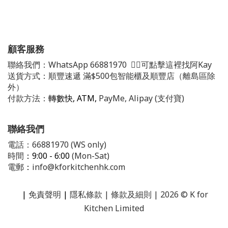
顧客服務
聯絡我們：
WhatsApp
66881970
👈🏻可點擊這裡找阿Kay
送貨方式：順豐速遞 滿$500包智能櫃及順豐店（離島區除
外）
付款方法：
轉數快, ATM,
PayMe, Alipay (支付寶)
聯絡我們
電話：66881970 (WS only)
時間
：9:00 - 6:00
(Mon-Sat)
電郵
：
info@kforkitchenhk.com
|
免責聲明
|
隱私條款
| 條款及細則 | 2026 © K for
Kitchen Limited