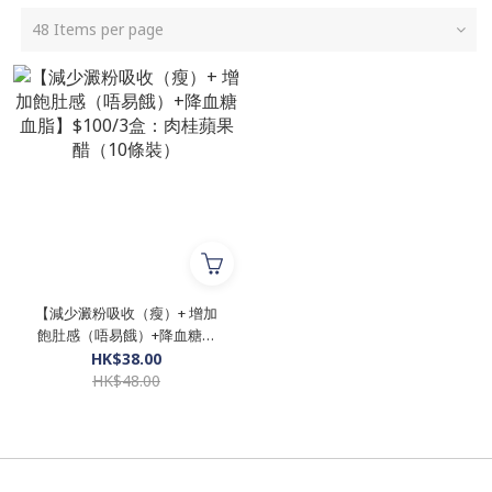
48 Items per page
【減少澱粉吸收（瘦）+ 增加
飽肚感（唔易餓）+降血糖血
脂】$100/3盒：肉桂蘋果醋
HK$38.00
（10條裝）
HK$48.00