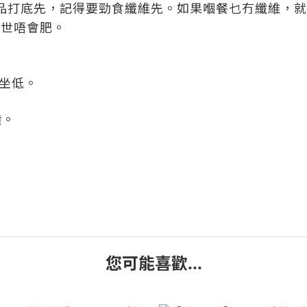
品打底先，記得要勁食纖維先。如果嗰餐乜冇纖維，就
一世唔會肥。
刻坐低。
鐘。
您可能喜歡...