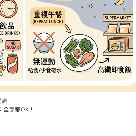
質類
：全部都OK！