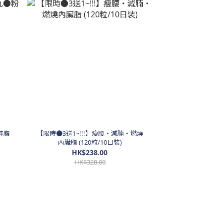
碎脂
【限時●3送1~!!!】瘦腰・減腩・燃燒
內臟脂 (120粒/10日裝)
HK$238.00
HK$328.00