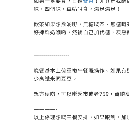
如果一定要食，首推
紫菜
！尤其是我網
味，四個味，車輪咁食，滿足滿足！
飲茶如果想飲啲嘢，無糖嘅茶、無糖嘅
好揀鮮奶嗰啲，然後自己加代糖，凍熱
—---------------
晚餐基本上係重複午餐嘅操作。如果冇
少高纖米同豆豆。
想方便啲，可以喺超市或者759，買
————-
以上係理想嘅三餐安排，如果跟到，加