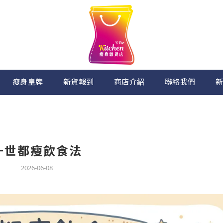
瘦身皇牌
新貨報到
商店介紹
聯絡我們
新
一世都瘦飲食法
2026-06-08