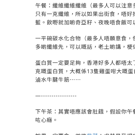
午餐：纖維纖維纖維（最多人可以注意
只有一克纖維，所以如果出街食，唔好
藍。飲嘢就加啲奇亞籽、夜晚唔食飯可
一平碗碳水化合物（最多人唔願意食，
多啲纖維先，可以嘅話，老土啲講，梗
蛋白質一定要足夠，香港好多人都唔太了
克嘅蛋白質，大概係13隻雞蛋咁大嘅
滷水牛腱牛筋⋯⋯
—-----------------
下午茶：其實唔應該會肚餓，假設你午
咗心癮。