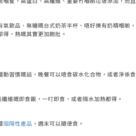
店嗰隻，高蛋白、高纖維、重要冇嗰啲垃圾添加，而且
有氣飲品、無糖嘅台式奶茶半杯、唔好揀有奶精嗰啲，
都得，熱嘅其實更加飽肚。
運動習慣嘅話，晚餐可以唔食碳水化合物，或者淨係食
啲高纖維嘅即食飯，一叮即食，或者隔水加熱都得。
埋
阻隔性產品
，週末可以隨便食。