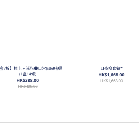
2盒7折】控卡 + 減脂●日常阻隔啫喱
日夜瘦套餐*
(1盒14條)
HK$1,668.00
HK$388.00
HK$1,668.00
HK$428.00