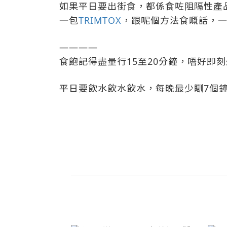
如果平日要出街食，都係食咗阻隔性產
一包
TRIMTOX
，跟呢個方法食嘅話，
————
食飽記得盡量行15至20分鐘，唔好即
平日要飲水飲水飲水，每晚最少瞓7個