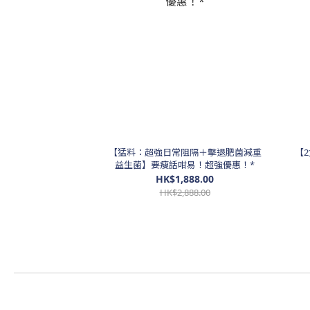
【猛料：超強日常阻隔＋擊退肥菌減重
【
益生菌】要瘦話咁易！超強優惠！*
HK$1,888.00
HK$2,888.00