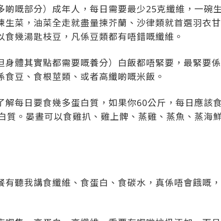
多啲嘅部分）成年人，每日需要最少25克纖維，一碗
揀生菜，油菜全走就盡量揀芥蘭、沙律類就首選羽衣甘
以食幾湯匙枝豆，凡係豆類都有唔錯嘅纖維。
但身體其實點都需要嘅養分）白飯都唔緊要，最緊要係
係食豆、食根莖類、或者高纖啲嘅米飯。
解每日要食幾多蛋白質，如果你60公斤，每日應該食
蛋白質。晏晝可以食雞扒、雞上髀、蒸雞、蒸魚、蒸海
餐有聽我講食纖維、食蛋白、食碳水，真係唔會餓嘅，