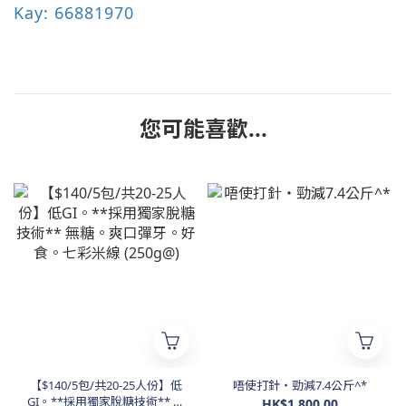
Kay: 66881970
您可能喜歡...
【$140/5包/共20-25人份】低
唔使打針・勁減7.4公斤^*
GI。**採用獨家脫糖技術** 無
HK$1,800.00