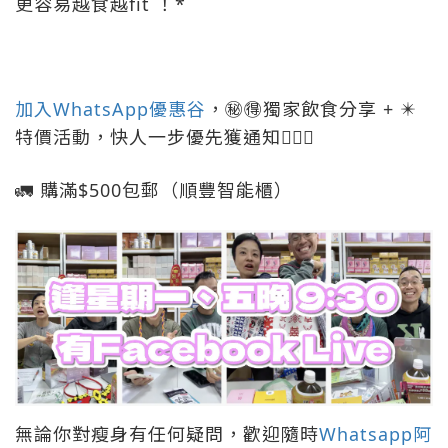
更容易越食越fit ！*
加入WhatsApp優惠谷
，㊙️🉐獨家飲食分享 + ✴️
特價活動，快人一步優先獲通知🏃🏻‍♀️
🚛 購滿$500包郵（順豐智能櫃）
無論你對瘦身有任何疑問，歡迎隨時
Whatsapp阿