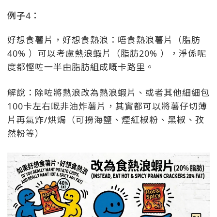
例子4：
好想食薯片，好想食熱浪：唔食熱浪薯片（脂肪
40% ）可以考慮熱浪蝦片（脂肪20% ），淨係呢
度都慳咗一半由脂肪組成嘅卡路里。
解說：除咗將熱浪改為熱浪蝦片、或者其他細細包
100卡左右嘅非油炸薯片，其實都可以將薯仔切薄
片再氣炸/烘焗（可撈海鹽、煙紅椒粉、黑椒、孜
然粉等）