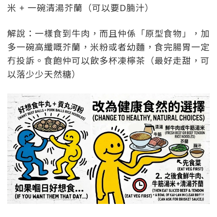
米 + 一碗清湯芥蘭（可以要D腩汁）
解說：一樣食到牛肉，而且仲係「原型食物」，加
多一碗高纖嘅芥蘭，米粉或者幼麵，食完腸胃一定
冇投訴。食飽仲可以飲多杯凍檸茶（最好走甜，可
以落少少天然糖）