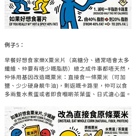
例子5：
早餐好想食家樂X粟米片（高糖分、通常唔會太多
纖維、仲要有唔少嘅脂肪）總之成件事都唔天然，
仲係用基因改造嘅粟米：直接食一條粟米（可加
鹽、少少硬身靚牛油)，剩返嘅卡路里，仲可以食
多兩隻水煮蛋或者即食嗰啲茶葉蛋、日式溏心蛋。