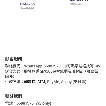
糖。爽口彈牙。好食。七彩米
HK$32.00
HK$2,448.00
線 (250g@)
HK$38.00
顧客服務
聯絡我們：
WhatsApp
66881970
👈🏻可點擊這裡找阿Kay
送貨方式：順豐速遞 滿$500包智能櫃及順豐店（離島區
除外）
付款方法：
轉數快, ATM,
PayMe, Alipay (支付寶)
聯絡我們
電話：66881970 (WS only)