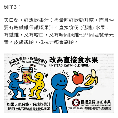
例子3：
天口㷫，好想飲果汁：盡量唔好飲勁升糖，而且仲
要冇咗纖維保護嘅果汁。直接食份 (低糖) 水果，
有纖維，又有咬口，又有唔同嘅維他命同埋微量元
素。皮膚靚啲，抵抗力都會高啲。