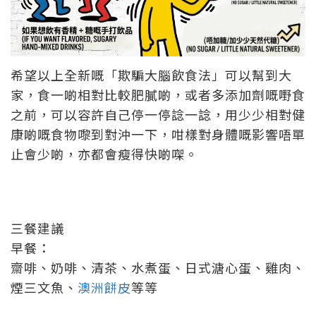
希望以上全新嘅「欺騙大腦飲食法」可以幫到大
家，食一啲相對比較肥膩啲，或者多添加劑嘅嘢食
之前，可以容許自己停一停諗一諗，用少少相對健
康啲嘅食物嚟到對沖一下，咁樣對身體嘅影響唔單
止會少啲，亦都會瘦得快啲㗎。
三餐建議
早餐：
齋啡、奶啡、清茶、水煮蛋、日式溏心蛋、雞肉、
煙三文魚、
澳洲餅皮
等等