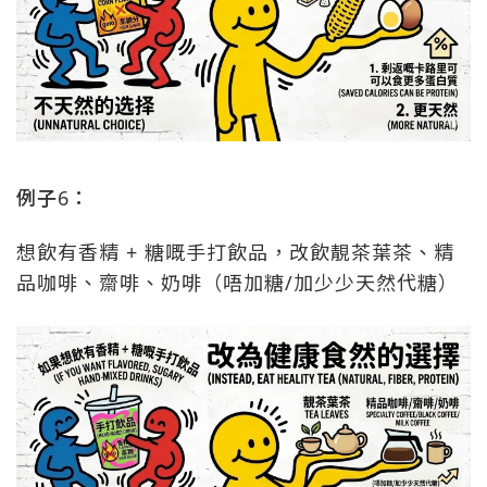
例子6：
想飲有香精 + 糖嘅手打飲品，改飲靚茶葉茶、精
品咖啡、齋啡、奶啡（唔加糖/加少少天然代糖）