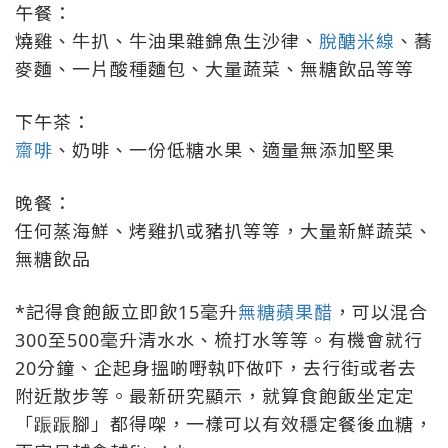
午餐：
燒雞、牛扒、牛油果雜錦魚生沙律、
脫醣米線
、蕎
麥麵、一片酸種麵包、大量蔬菜、無糖飲品等等
下午茶：
齋啡
、奶啡、一份低糖水果、適量無添加堅果
晚餐：
任何蒸海鮮、烤雞扒或豬扒等等，大量新鮮蔬菜、
無糖飲品
*記得食飽飯立即飲15毫升
無糖蘋果醋
，可以混合
300至500毫升清水水、梳打水等等。有機會就行
20分鐘、企起身搵啲嘢執吓做吓，去行街或者去
附近散步等。最新研究顯示，就算食飽飯坐定定
「䟴䟴腳」都得㗎，一樣可以有效穩定餐後血糖，