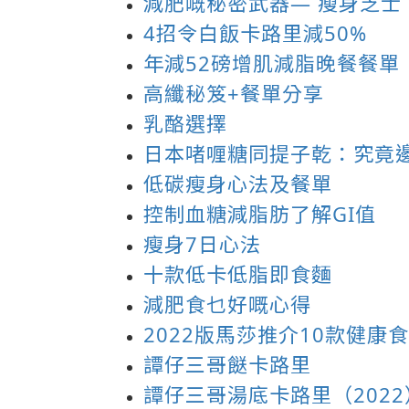
減肥嘅秘密武器— 瘦身芝士
4招令白飯卡路里減50%
年減52磅增肌減脂晚餐餐單
高纖秘笈+餐單分享
乳酪選擇
日本啫喱糖同提子乾：究竟
低碳瘦身心法及餐單
控制血糖減脂肪了解GI值
瘦身7日心法
十款低卡低脂即食麵
減肥食乜好嘅心得
2022版馬莎推介10款健康
譚仔三哥餸卡路里
譚仔三哥湯底卡路里（2022