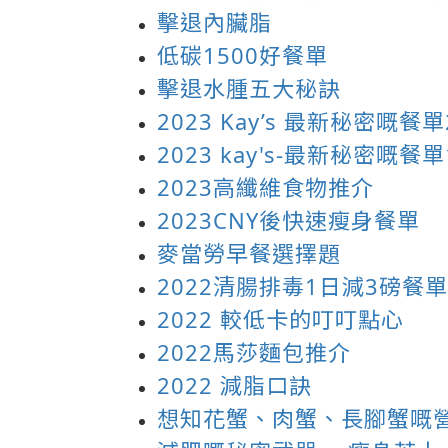
擊退內臟脂
低碳1500好餐單
擊退水腫五大秘訣
2023 Kay’s 最新秘密嘅餐單
2023 kay's-最新秘密嘅餐單
2023高纖維食物推介
2023CNY後快速瘦身餐單
麥當勞早餐選擇題
2022清腸排毒1日減3磅餐單
2022 較低卡的叮叮點心
2022馬莎麵包推介
2022 減脂口訣
想知花蟹、肉蟹、長腳蟹嘅