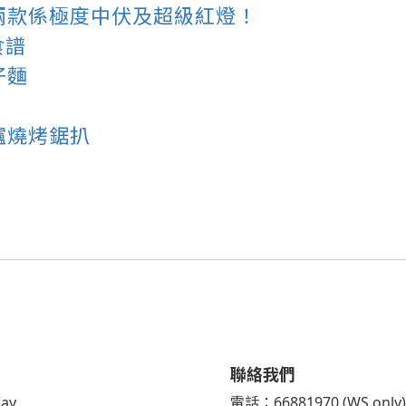
兩款係極度中伏及超級紅燈！
食譜
仔麵
爐燒烤鋸扒
聯絡我們
ay
電話：66881970 (WS only)