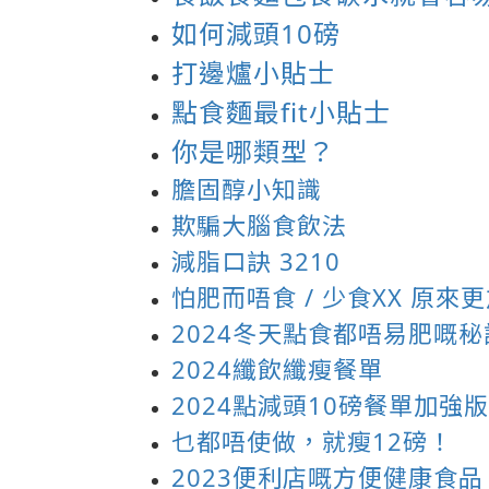
如何減頭10磅
打邊爐小貼士
點食麵最fit小貼士
你是哪類型？
膽固醇小知識
欺騙大腦食飲法
減脂口訣 3210
怕肥而唔食 / 少食XX 原
2024冬天點食都唔易肥嘅
2024纖飲纖瘦餐單
2024點減頭10磅餐單加強版
乜都唔使做，就瘦12磅！
2023便利店嘅方便健康食品