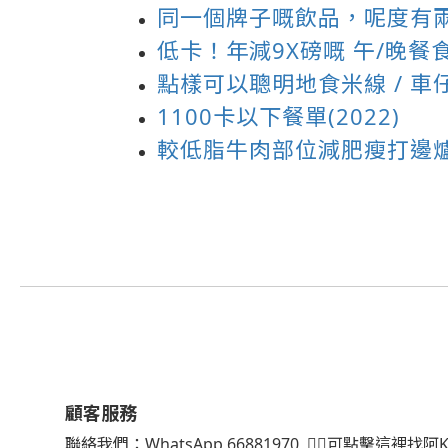
同一個牌子嘅飲品，呢度有
低卡！年減9X磅嘅 午/晚餐
點樣可以聰明地食米線 / 車
1100卡以下餐單(2022)
較低脂牛肉部位減肥瘦打邊
顧客服務
聯絡我們：
WhatsApp
66881970
👈🏻可點擊這裡找阿K