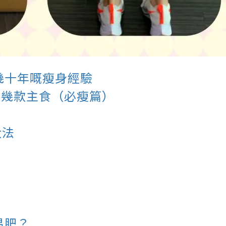
幾十年嘅瘦身經驗
嘅幾款主食（必瘦篇）
大法
易肥？