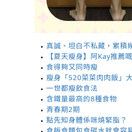
真誠、坦白不私藏，累積
【夏天瘦身】阿Kay推薦
食得夠又同時瘦
瘦身「520菜菜肉肉飯」
一世都瘦飲食法
含鐵量最高的8種食物
青春期2期
點先知身體係咪燒緊脂？
食飯食麵包食碳水就會容