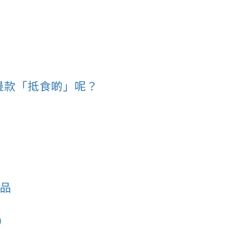
邊款「抵食啲」呢？
食品
）