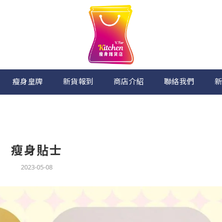
瘦身皇牌
新貨報到
商店介紹
聯絡我們
新
瘦身貼士
2023-05-08