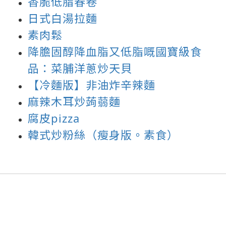
香脆低脂春卷
日式白湯拉麵
素肉鬆
降膽固醇降血脂又低脂嘅國寶級食
品：菜脯洋蔥炒天貝
【冷麵版】非油炸辛辣麵
麻辣木耳炒蒟蒻麵
腐皮pizza
韓式炒粉絲（瘦身版。素食）