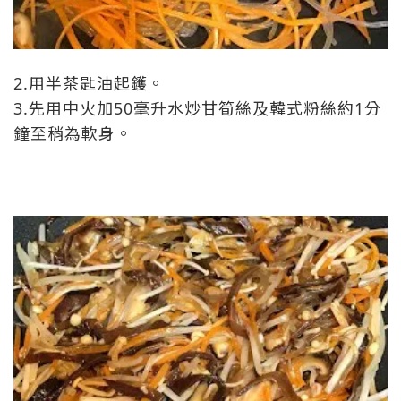
2.用半茶匙油起鑊。
3.先用中火加50毫升水炒甘筍絲及韓式粉絲約1分
鐘至稍為軟身。