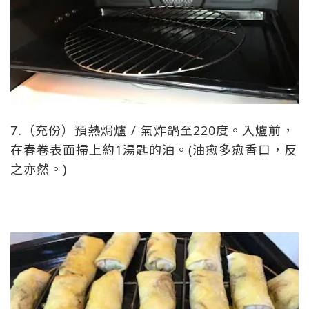
7.（充份）預熱焗爐 / 氣炸鍋至220度。入爐前，
在春卷表面掃上約1湯匙的油。(油愈多愈香口，反
之亦然。)