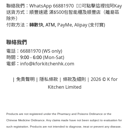
聯絡我們：
WhatsApp
66881970
👈🏻可點擊這裡找阿Kay
送貨方式：順豐速遞 滿$500包智能櫃及順豐店（離島區
除外）
付款方法：
轉數快, ATM,
PayMe, Alipay (支付寶)
聯絡我們
電話：66881970 (WS only)
時間
：9:00 - 6:00
(Mon-Sat)
電郵
：
info@kforkitchenhk.com
|
免責聲明
|
隱私條款
| 條款及細則 | 2026 © K for
Kitchen Limited
Products are not registered under the Pharmacy and Poisons Ordinance or the
Chinese Medicine Ordinance. Any claims made have not been subject to evaluation for
such registration. Products are not intended to diagnose, treat or prevent any disease.