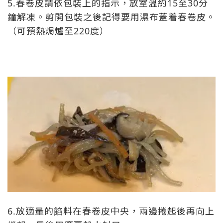
5.春卷皮請依包裝上的指示，放室溫約15至30分
鐘解凍。剪開包裝之後記得要用濕布蓋着春卷皮。
（可預熱焗爐至220度）
6.放適量的餡料在春卷皮中央，兩邊捲起後再向上