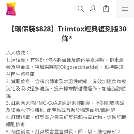
【環保裝$828】Trimtox經典復刻版30
條*
六大功效： 
1. 清宿便，有效8小時內將宿便及腸內毒素溶解，排走農
藥及重金屬，特加果寡糖(Oligosaccharide) ，維持腸道
益菌生態健康
2. 減肥修身，含複合酵素及水溶性纖維，有效加速食物被
消化及吸收過多油脂，提升檸檬酸循環運作，加速脂肪燃
燒
3. 紅麴含天然HMG-CoA還原酵素抑制劑，不飽和脂肪酸
及復合水溶性纖維. 此產品或有助於穩定血脂/膽固醇
4. 肝臟排毒，紅菜頭含豐富紅菜鹼和抗氧化物，促進肝臟
細胞排毒
5. 補血補氣，紅菜頭含豐富鐵質、鉀、磷、維他命B12