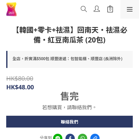
【韓國+零卡+祛濕】回南天・祛濕必
備・紅豆南瓜茶 (20包)
全店，折實滿$500包 順豐速遞：包智能櫃、順豐店 (長洲除外)
HK$80.00
HK$48.00
售完
若想購買，請聯絡我們。
聯絡我們
分享到