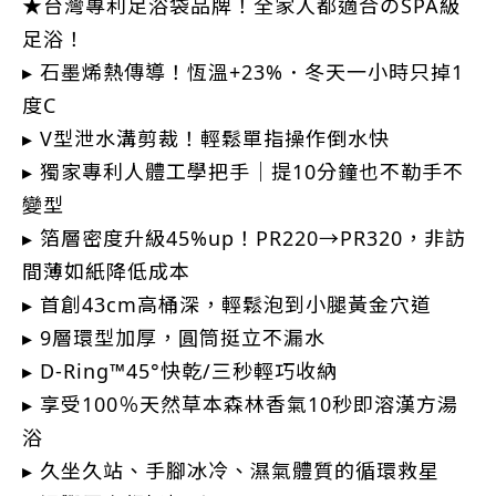
★台灣專利足浴袋品牌！全家人都適合のSPA級
足浴！
▸ 石墨烯熱傳導！恆溫+23%．冬天一小時只掉1
度C
▸ V型泄水溝剪裁！輕鬆單指操作倒水快
▸ 獨家專利人體工學把手｜提10分鐘也不勒手不
變型
▸ 箔層密度升級45%up！PR220→PR320，非訪
間薄如紙降低成本
▸ 首創43cm高桶深，輕鬆泡到小腿黃金穴道
▸ 9層環型加厚，圓筒挺立不漏水
▸ D-Ring™45°快乾/三秒輕巧收納
▸ 享受100％天然草本森林香氣10秒即溶漢方湯
浴
▸ 久坐久站、手腳冰冷、濕氣體質的循環救星