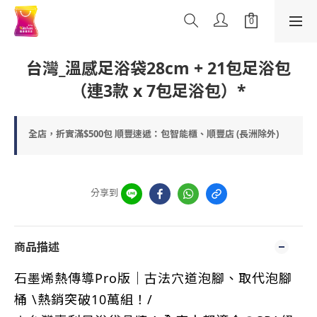
台灣_溫感足浴袋28cm + 21包足浴包
（連3款 x 7包足浴包）*
全店，折實滿$500包 順豐速遞：包智能櫃、順豐店 (長洲除外)
分享到
商品描述
石墨烯熱傳導Pro版｜古法穴道泡腳、取代泡腳
桶 \熱銷突破10萬組！/