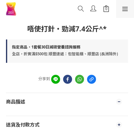
唔使打針・勁減7.4公斤^*
指定商品，1套餐30日減磅營養諮詢服務
全店，折實滿$500包 順豐速遞：包智能櫃、順豐店 (長洲除外)
分享到
商品描述
送貨及付款方式