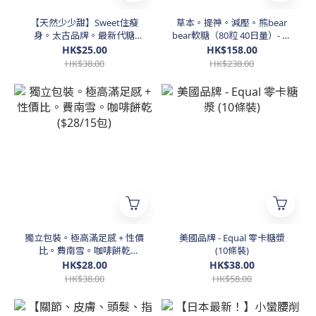
【天然少少甜】Sweet住瘦
草本。提神。減壓。熊bear
身。太古品牌。最新代糖
bear軟糖（80粒 40日量）- 味
（20條散裝試用裝）
道同一般熊仔糖冇分別，唔會
HK$25.00
HK$158.00
有任何冬蟲夏草嘅怪味
HK$38.00
HK$238.00
獨立包裝。極高滿足感 + 性價
美國品牌 - Equal 零卡糖漿
比。費南雪。咖啡餅乾
(10條裝)
($28/15包)
HK$28.00
HK$38.00
HK$38.00
HK$58.00