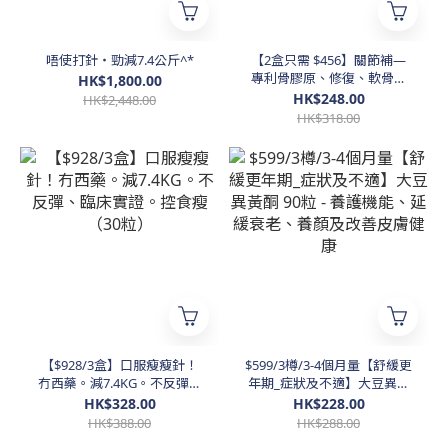
唔使打針・勁減7.4公斤^*
【2盒只需 $456】關節補—
專利骨膠原、修復、軟骨再
HK$1,800.00
生、速效緩解關節僵硬不適）
HK$248.00
HK$2,448.00
HK$318.00
【$928/3盒】口服瘦瘦針！
$599/3樽/3-4個月量【舒緩更
冇西藥。減7.4KG。不反彈、
年期_症狀及不適】大豆異黃
臨床實證。控食瘦（30粒）
酮 90粒 - 養護機能、延緩衰
HK$328.00
HK$228.00
老、養顏及改善皮膚健康
HK$388.00
HK$288.00