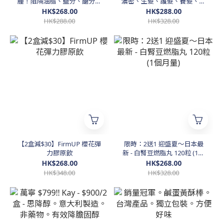
腫！阻隔油脂、鹽分、醣分！
濃密、生髮、護髮、養髮、大
實現終極「自由食」！60
爆髮！
HK$268.00
HK$288.00
粒，30日份
HK$288.00
HK$328.00
【2盒減$30】FirmUP 櫻花彈
限時：2送1 迎盛夏～日本最
力膠原飲
新 - 白腎豆燃脂丸 120粒 (1個
月量)
HK$268.00
HK$268.00
HK$348.00
HK$328.00