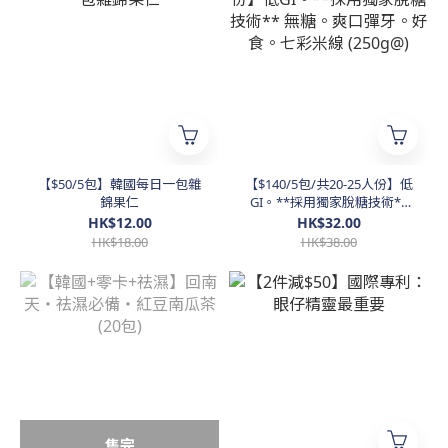
【$50/5包】韓國每日一包雜
【$140/5包/共20-25人份】低
錦果仁
GI。**採用獨家脫糖技術**
無糖。爽口彈牙。好食。七彩
HK$12.00
HK$32.00
米線 (250g@)
HK$18.00
HK$38.00
售完