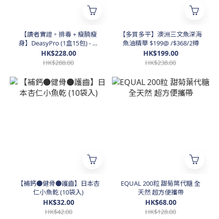
【讀者實證。排毒 + 瘦腩瘦
【多買多平】澳洲三文魚深海
身】DeasyPro (1盒15包) - 多
魚油精華 $199@ /$368/2樽
買多平 $258@。$499/2盒。
HK$228.00
HK$199.00
$999/5盒
HK$288.00
HK$238.00
【補鈣●健骨●護齒】日本杏
EQUAL 200粒 甜菊葉代糖 全
仁小魚乾 (10袋入)
天然 超方便攜帶
HK$32.00
HK$68.00
HK$42.00
HK$128.00