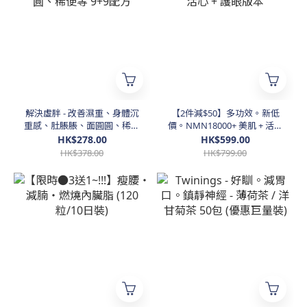
解決虛胖 - 改善濕重、身體沉
【2件減$50】多功效。新低
重感、肚脹脹、面圓圓、稀便
價。NMN18000+ 美肌 + 活心
等 9+9配方
+ 護眼版本
HK$278.00
HK$599.00
HK$378.00
HK$799.00