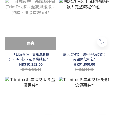
售完
「日燒夜燒」高纖滅脂餐
鐵水環保裝！減極唔瘦必飲！
(TrimTox版) - 超高纖維版：擋
完整療程90包*
脂、排脂首選 x 4*
HK$10,352.00
HK$1,800.00
HK$12,992.00
HK$2,952.00