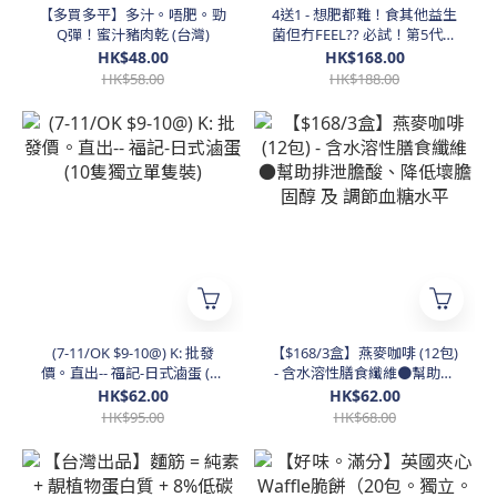
【多買多平】多汁。唔肥。勁
4送1 - 想肥都難！食其他益生
Q彈！蜜汁豬肉乾 (台灣)
菌但冇FEEL?? 必試！第5代！
一條蘊含三大瘦身要素：益生
HK$48.00
HK$168.00
菌、益生元、罕見後生元！
HK$58.00
HK$188.00
$168@ （4盒 $628）-- *而家
限時買四盒再送一盒！送完即
止*
(7-11/OK $9-10@) K: 批發
【$168/3盒】燕麥咖啡 (12包)
價。直出-- 福記-日式滷蛋 (10
- 含水溶性膳食纖維●幫助排
隻獨立單隻裝)
泄膽酸、降低壞膽固醇 及 調
HK$62.00
HK$62.00
節血糖水平
HK$95.00
HK$68.00