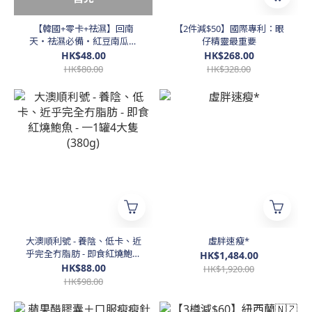
【韓國+零卡+祛濕】回南
【2件減$50】國際專利：眼
天・祛濕必備・紅豆南瓜茶
仔精靈最重要
(20包)
HK$48.00
HK$268.00
HK$80.00
HK$328.00
大澳順利號 - 養陰、低卡、近
虛胖速瘦*
乎完全冇脂肪 - 即食紅燒鮑魚
HK$1,484.00
- 一1罐4大隻 (380g)
HK$88.00
HK$1,920.00
HK$98.00