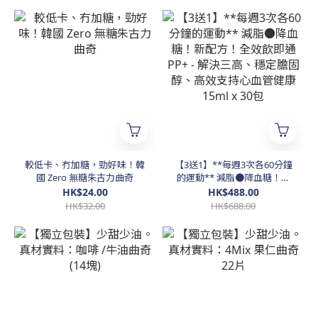
較低卡、冇加糖，勁好味！韓
【3送1】**每週3次各60分鐘
國 Zero 無糖朱古力曲奇
的運動** 減脂●降血糖！新
配方！全效飲即通 PP+ - 解決
HK$24.00
HK$488.00
三高、穩定膽固醇、高效支持
HK$32.00
HK$688.00
心血管健康 15ml x 30包