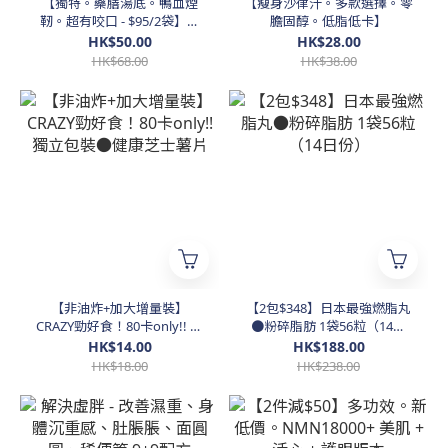
【獨特。藥膳湯底。鴨血煙
【瘦身沙律汁。多款選擇。零
靭。超有咬口 - $95/2袋】台
膽固醇。低脂低卡】
灣麻辣鴨血450g/袋（得140
HK$50.00
HK$28.00
卡）
HK$68.00
HK$38.00
【非油炸+加大增量裝】
【2包$348】日本最強燃脂丸
CRAZY勁好食！80卡only!! 獨
●粉碎脂肪 1袋56粒（14日
立包裝●健康芝士薯片
份）
HK$14.00
HK$188.00
HK$18.00
HK$238.00