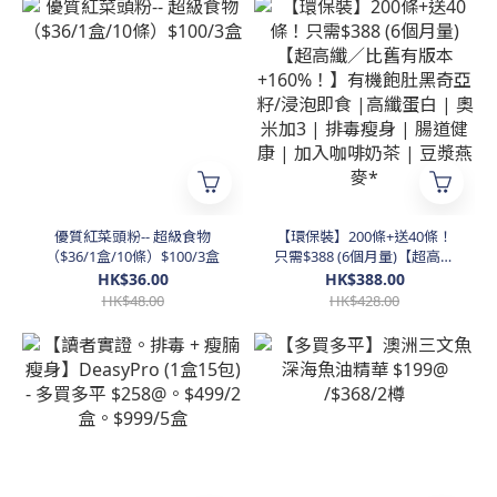
優質紅菜頭粉-- 超級食物
【環保裝】200條+送40條！
（$36/1盒/10條）$100/3盒
只需$388 (6個月量)【超高纖
／比舊有版本 +160%！】有
HK$36.00
HK$388.00
機飽肚黑奇亞籽/浸泡即食 |
HK$48.00
HK$428.00
高纖蛋白 | 奧米加3 | 排毒瘦
身 | 腸道健康 | 加入咖啡奶茶
| 豆漿燕麥*