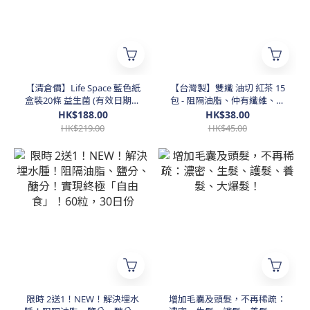
【清倉價】Life Space 藍色紙
【台灣製】雙纖 油切 紅茶 15
盒裝20條 益生菌 (有效日期：
包 - 阻隔油脂、仲有纖維、好
3/2027或之後)
好飲嘅有益紅茶
HK$188.00
HK$38.00
HK$219.00
HK$45.00
限時 2送1！NEW！解決埋水
增加毛囊及頭髮，不再稀疏：