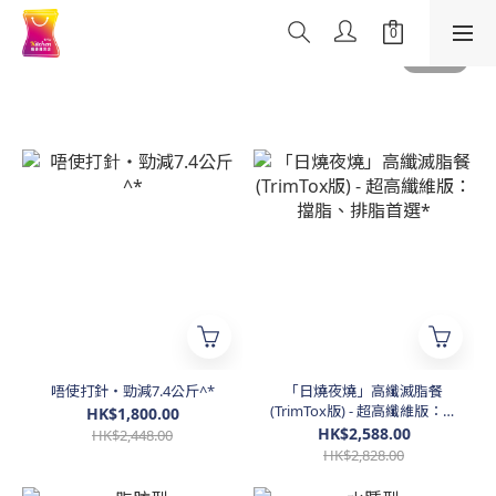
唔使打針・勁減7.4公斤^*
「日燒夜燒」高纖滅脂餐
(TrimTox版) - 超高纖維版：擋
HK$1,800.00
脂、排脂首選*
HK$2,588.00
HK$2,448.00
HK$2,828.00