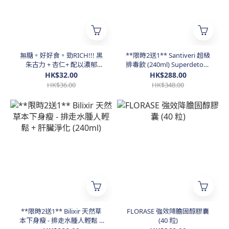
無糖。好好食。勁RICH!!! 黑
**限時2送1** Santiveri 超級
朱古力 + 杏仁+ 配以濃郁
排毒飲 (240ml) Superdetox -
Italian Cream Cheese
適合夜瞓、工作壓力大、排便
HK$32.00
HK$288.00
唔太暢順、希望加強瘦身效果
HK$36.00
HK$348.00
嘅朋友
**限時2送1** Bilixir 天然草
FLORASE 強效降膽固醇膠囊
本下身瘦 - 排走水腫人輕鬆 +
(40 粒)