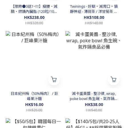
【限時●3送1~!!!】瘦腰・減
Twinings - 好瞓。減胃口。鎮
腩・燃燒內臟脂 (120粒/10日
靜神經 - 薄荷茶 / 洋甘菊茶 50
裝)
包 (優惠巨量裝)
HK$238.00
HK$108.00
HK$328.00
HK$148.00
日本紀州梅（50%梅肉） / 巨
減卡蛋黃醬 - 整沙律, wrap,
峰果汁糖
poke bowl 魚生碗、氣炸鍋食
品必備
HK$16.00
HK$38.00
HK$26.00
HK$48.00