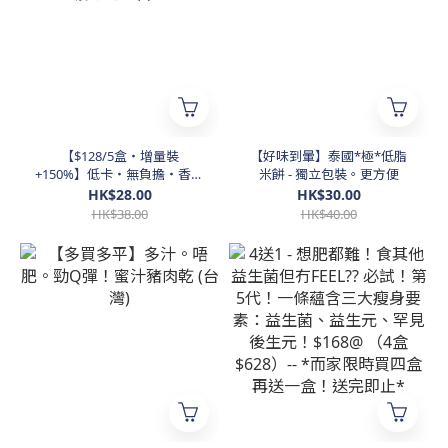
【$128/5盒・增量裝
【好味到暈】泰國*極*低脂
+150%】低卡・無負擔・香濃
米餅 - 獨立包裝。更方便
凍乾朱古力
HK$28.00
HK$30.00
HK$38.00
HK$40.00