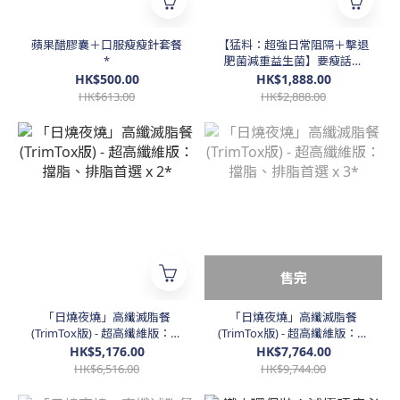
蘋果醋膠囊＋口服瘦瘦針套餐
【猛料：超強日常阻隔＋擊退
*
肥菌減重益生菌】要瘦話咁
易！超強優惠！*
HK$500.00
HK$1,888.00
HK$613.00
HK$2,888.00
售完
「日燒夜燒」高纖滅脂餐
「日燒夜燒」高纖滅脂餐
(TrimTox版) - 超高纖維版：擋
(TrimTox版) - 超高纖維版：擋
脂、排脂首選 x 2*
脂、排脂首選 x 3*
HK$5,176.00
HK$7,764.00
HK$6,516.00
HK$9,744.00