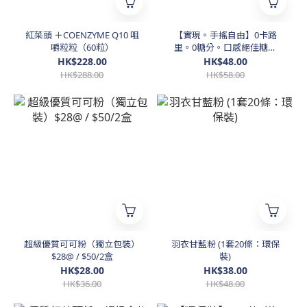
紅菜頭 ＋COENZYME Q10 咀
【實現。手搖自由】0卡路
嚼粒粒（60粒）
里。0糖分。口感絕佳糖漿
（1套10包 不同口味糖漿）
HK$228.00
HK$48.00
HK$288.00
HK$58.00
超級優質可可粉（獨立包裝）
羽衣甘藍粉 (1套20條：環保
$28@ / $50/2盒
裝)
HK$28.00
HK$38.00
HK$36.00
HK$48.00