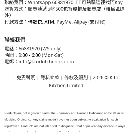
聯絡我們：
WhatsApp
66881970
👈🏻可點擊這裡找阿Kay
送貨方式：順豐速遞 滿$500包智能櫃及順豐店（離島區除
外）
付款方法：
轉數快, ATM,
PayMe, Alipay (支付寶)
聯絡我們
電話：66881970 (WS only)
時間
：9:00 - 6:00
(Mon-Sat)
電郵
：
info@kforkitchenhk.com
|
免責聲明
|
隱私條款
| 條款及細則 | 2026 © K for
Kitchen Limited
Products are not registered under the Pharmacy and Poisons Ordinance or the Chinese
Medicine Ordinance. Any claims made have not been subject to evaluation for such
registration. Products are not intended to diagnose, treat or prevent any disease. Always