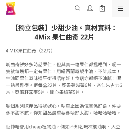
【獨立包裝】少甜少油。真材實料：
4Mix 果仁曲奇 22片
4 MIX果仁曲奇（22片）
啲曲奇餅好多時話果仁，但其實一粒果仁都搵唔到，呢一
隻就每塊都一定有果仁！用紐西蘭嘅靚牛油，不計成本！
牛油同果仁嘅味道平衡得啱啱好！食落亦都絕不油膩！呢
一點最難得。佢每盒22片，腰果蔓越莓6片、杏仁朱古力6
片、亞麻籽燕麥5片、開心果綠茶5片。
呢個系列嘅產品得我歡心，唔單止因為佢真係好食，仲要
係不甜不膩，你知甜品最重要係唔好太甜，哈哈哈哈哈。
佢仲唔會用cheap植物油，例如不知名嘅棕櫚油啊、大豆