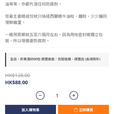
油等等，亦都冇落任何防腐劑。
佢最主要嘅成份就只係紐西蘭嘅牛油啦、麵粉、少少糖同
埋鮮雞蛋。
一般保質期就五至六個月左右，因為用咗密封嘅獨立包
裝，所以唔需要防腐劑。
全店，折實滿$500包 順豐速遞：包智能櫃、順豐店 (長洲除外)
HK$128.00
HK$88.00
加入購物車
立即購買