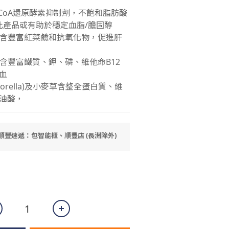
G-CoA還原酵素抑制劑，不飽和脂肪酸
此產品或有助於穩定血脂/膽固醇
菜頭含豐富紅菜鹼和抗氧化物，促進肝
頭含豐富鐵質、鉀、磷、維他命B12
血
hlorella)及小麥草含整全蛋白質、維
油酸，
 順豐速遞：包智能櫃、順豐店 (長洲除外)