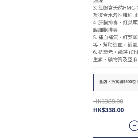
燃燒
3. 紅麴含天然HM
及復合水溶性纖維. 
4. 肝臟排毒，紅
臟細胞排毒
5. 補血補氣，紅菜
等，幫助造血，補氣
6. 抗衰老，綠藻 (C
生素、礦物質及亞麻
全店，折實滿$500包
HK$388.00
HK$338.00