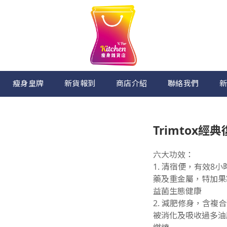
瘦身皇牌
新貨報到
商店介紹
聯絡我們
新
Trimtox經
六大功效： 
1. 清宿便，有效8
藥及重金屬，特加果寡糖(
益菌生態健康
2. 減肥修身，含
被消化及吸收過多油