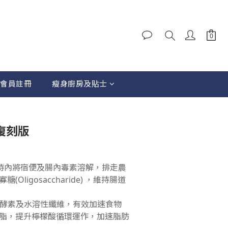
會員註冊
瘦身廚房及貼士
立即購買
典復刻版
小時內將宿便及腸內毒素溶解，排走農
Oligosaccharide) ，維持腸道
複合酵素及水溶性纖維，有效加速食物
脂，提升檸檬酸循環運作，加速脂肪