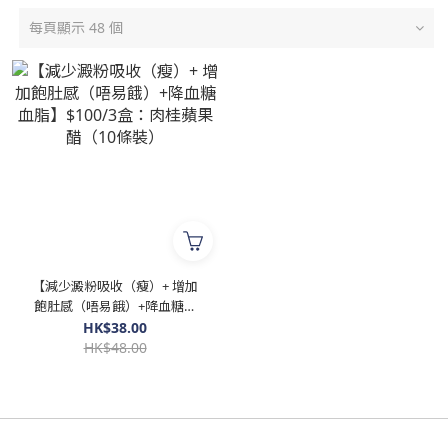
每頁顯示 48 個
【減少澱粉吸收（瘦）+ 增加
飽肚感（唔易餓）+降血糖血
脂】$100/3盒：肉桂蘋果醋
HK$38.00
（10條裝）
HK$48.00