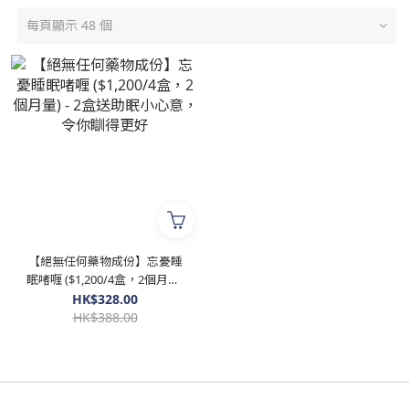
每頁顯示 48 個
【絕無任何藥物成份】忘憂睡
眠啫喱 ($1,200/4盒，2個月量)
- 2盒送助眠小心意，令你瞓得
HK$328.00
更好
HK$388.00