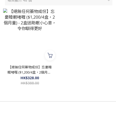
每頁顯示 48 個
【絕無任何藥物成份】忘憂睡
眠啫喱 ($1,200/4盒，2個月量)
- 2盒送助眠小心意，令你瞓得
HK$328.00
更好
HK$388.00