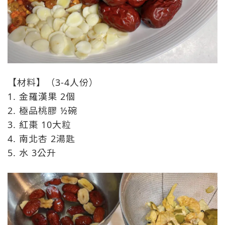
【材料】（3-4人份）
1. 金羅漢果 2個
2. 極品桃膠 ½碗
3. 紅棗 10大粒
4. 南北杏 2湯匙
5. 水 3公升