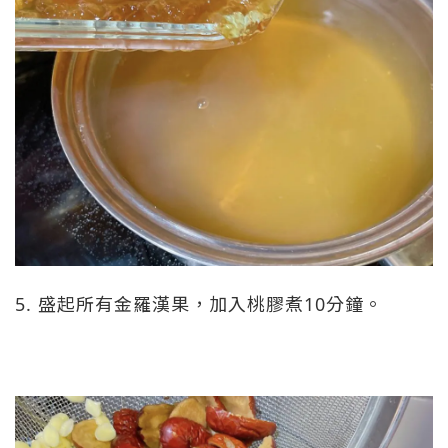
5. 盛起所有金羅漢果，加入桃膠煮10分鐘。