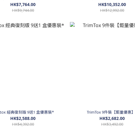
HK$7,764.00
HK$10,352.00
HK$9,744.00
HK$12,992.00
mtox 經典復刻版 9送1 盒優惠裝*
TrimTox 9件裝【鉅量優惠】
HK$2,588.00
HK$2,682.00
HK$4,392.00
HK$3,492.00