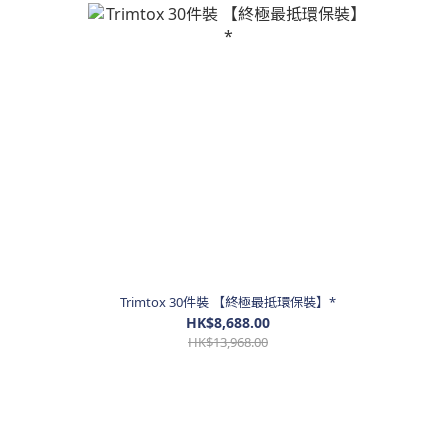
Trimtox 30件裝 【終極最抵環保裝】*
HK$8,688.00
HK$13,968.00