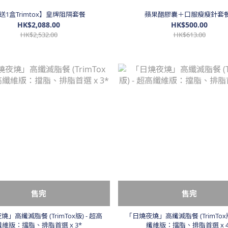
送1盒Trimtox】皇牌阻隔套餐
蘋果醋膠囊＋口服瘦瘦針套餐
HK$2,088.00
HK$500.00
HK$2,532.00
HK$613.00
售完
售完
」高纖滅脂餐 (TrimTox版) - 超高
「日燒夜燒」高纖滅脂餐 (TrimTox版
纖維版：擋脂、排脂首選 x 3*
纖維版：擋脂、排脂首選 x 4