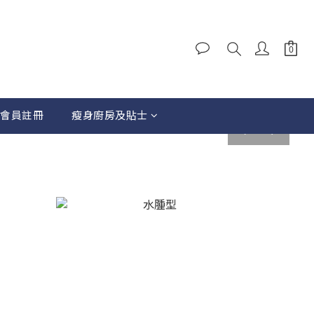
會員註冊
瘦身廚房及貼士
prev
next