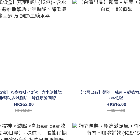
/3盒】燕麥咖啡 (12包) - 含水溶性膳
【台灣出品】麵筋 = 純素 + 靚植物
●幫助排泄膽酸、降低壞膽固醇 及
8%低碳
調節血糖水平
HK$62.00
HK$16.00
HK$68.00
HK$22.00