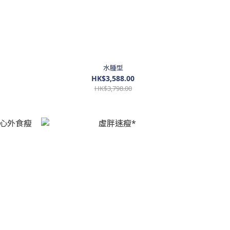
水腫型
HK$3,588.00
HK$3,798.00