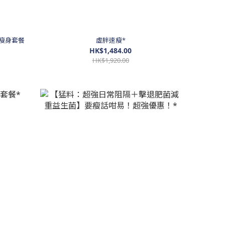
瘦身套餐
虛胖速瘦*
HK$1,484.00
HK$1,920.00