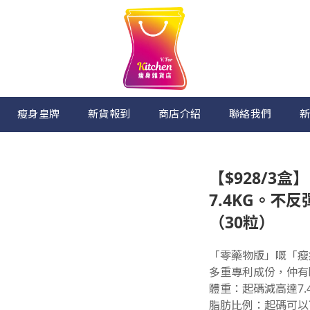
瘦身皇牌
新貨報到
商店介紹
聯絡我們
新
【$928/3
7.4KG。不
（30粒）
「零藥物版」嘅「瘦
多重專利成份，仲有
體重：起碼減高達7.
脂肪比例：起碼可以