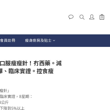
會員註冊
瘦身廚房及貼士
立即購買
盒】口服瘦瘦針！冇西藥。減
反彈、臨床實證。控食瘦
瘦針」
臨床實證，8星期：
4公斤
下降到5%以上