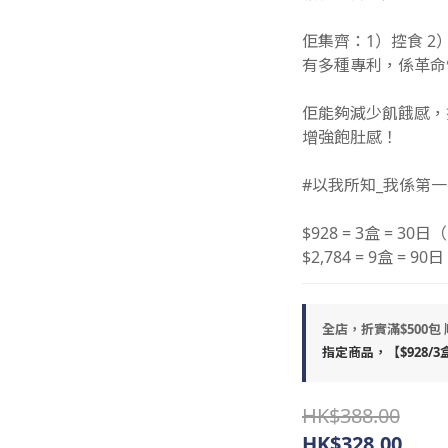
佢集齊：1）控食 2
有多種專利，係革命
佢能夠減少飢餓感，
增強飽肚感！
#以我所知_我係第一間
$928 = 3盒 = 3
$2,784 = 9盒 = 
全店，折實滿$500包
指定商品，【$928/
HK$388.00
HK$328.00