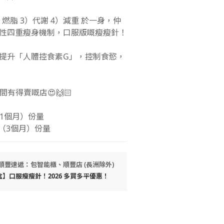
）燃脂 3）代謝 4）減重 於一身，仲
性四重瘦身機制，口服版嘅瘦瘦針！
提升「人體控食素G」，控制食慾，
有得賣嘅店😍🙌🏻
0日（1個月）份量
90日（3個月）份量
 順豐速遞：包智能櫃、順豐店 (長洲除外)
3盒】口服瘦瘦針！2026 多買多平優惠！