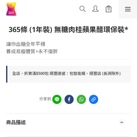
365條 (1年裝) 無糖肉桂蘋果醋環保裝*
讓你血糖全年平穩
養成易瘦體質+永不復胖
全店，折實滿$500包 順豐速遞：包智能櫃、順豐店 (長洲除外)
分享到
商品描述