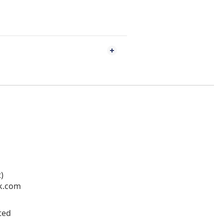
)
k.com
ted