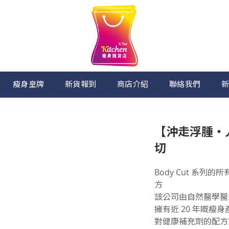
瘦身皇牌
新貨報到
商店介紹
聯絡我們
新
【沖走浮腫・人輕
切
Body Cut 系列的所有產
方
該公司由自然醫學醫
擁有近 20 年嘅瘦
對健康補充劑的配方