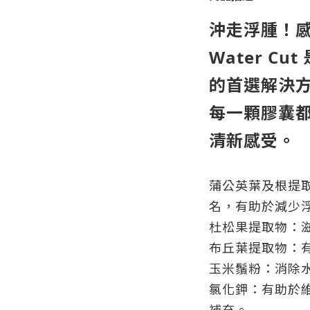
沖走浮腫！
Water C
的首選解決
每一顆膠囊
清新感受。
蒲公英葉及根提
名，有助於減少
杜松果提取物：
布丘葉提取物：
玉米鬚粉：消除
氯化鉀：有助於