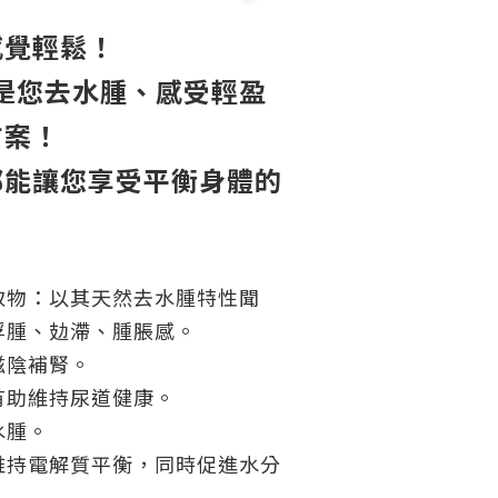
感覺輕鬆！
ut 是您去水腫、感受輕盈
方案！
都能讓您享受平衡身體的
取物：以其天然去水腫特性聞
浮腫、攰滯、腫脹感。
滋陰補腎。
有助維持尿道健康。
水腫。
維持電解質平衡，同時促進水分