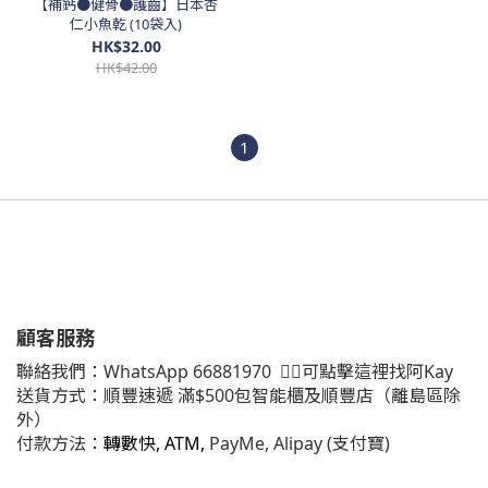
【補鈣●健骨●護齒】日本杏
仁小魚乾 (10袋入)
HK$32.00
HK$42.00
1
顧客服務
聯絡我們：
WhatsApp
66881970
👈🏻可點擊這裡找阿Kay
送貨方式：順豐速遞 滿$500包智能櫃及順豐店（離島區除
外）
付款方法：
轉數快, ATM,
PayMe, Alipay (支付寶)